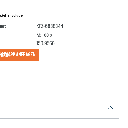
tel hinzufügen
er:
KFZ-6838344
KS Tools
150.9566
hatsApp anfragеn