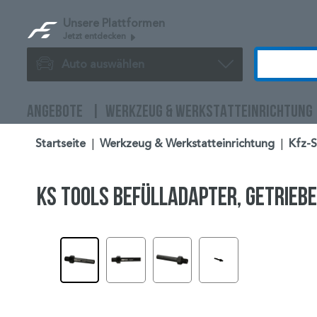
Unsere Plattformen
Jetzt entdecken
Auto auswählen
ANGEBOTE
WERKZEUG & WERKSTATTEINRICHTUNG
Startseite
|
Werkzeug & Werkstatteinrichtung
|
Kfz-
KS TOOLS Befülladapter, Getriebe