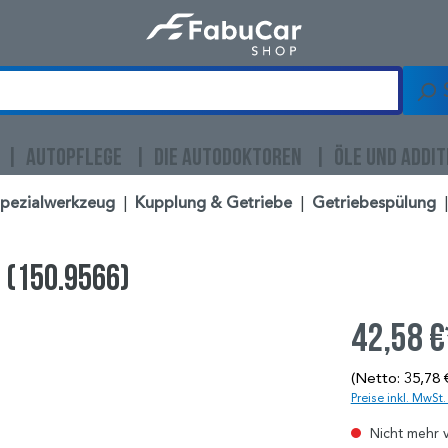
AUTOPFLEGE
DIE AUTODOKTOREN
ÖLE UND ADDIT
Spezialwerkzeug
|
Kupplung & Getriebe
|
Getriebespülung
|
 (150.9566)
42,58 €
(Netto: 35,78 
Preise inkl. MwSt
Nicht mehr 