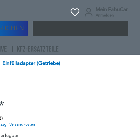
Mein FabuCar
Anmelden
SUCHEN
IVE
KFZ-ERSATZTEILE
Einfülladapter (Getriebe)
*
€)
. zzgl. Versandkosten
verfügbar