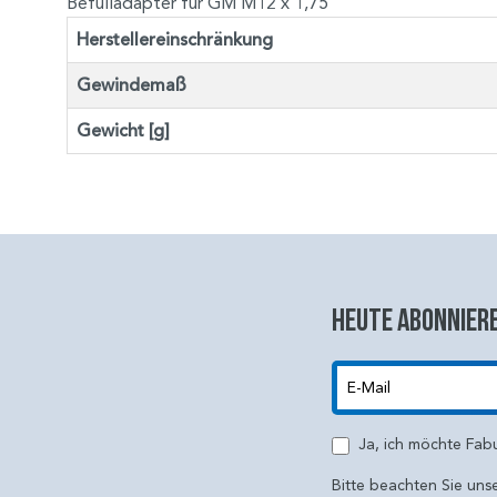
Befülladapter für GM M12 x 1,75
Herstellereinschränkung
Gewindemaß
Gewicht [g]
Heute abonniere
E-Mail
Ja, ich möchte Fab
Bitte beachten Sie uns