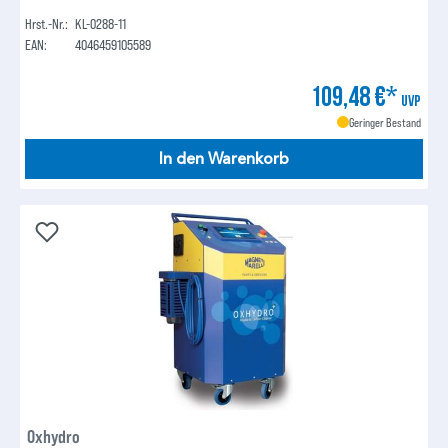
Hrst.-Nr.:
KL-0288-11
EAN:
4046459105589
109,48 €*
UVP
Geringer Bestand
In den Warenkorb
Oxhydro