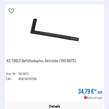
KS TOOLS Befülladapter, Getriebe (150.9673)
Hrst.-Nr.:
150.9673
EAN:
4042146787595
34,79 €*
UVP
Nicht auf Lager
Details