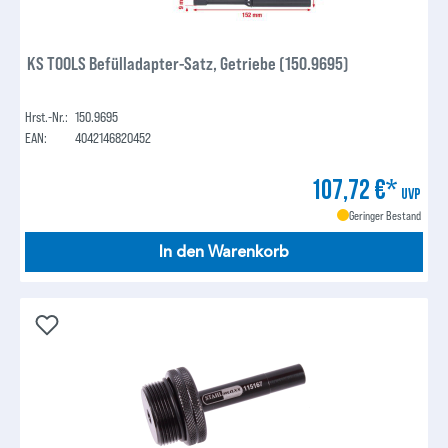
KS TOOLS Befülladapter-Satz, Getriebe (150.9695)
Hrst.-Nr.:
150.9695
EAN:
4042146820452
107,72 €*
UVP
Geringer Bestand
In den Warenkorb