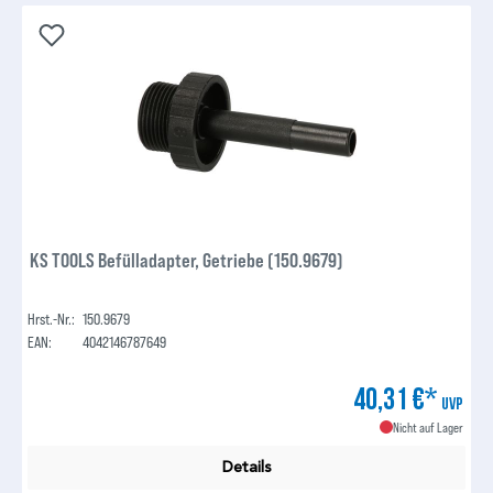
KS TOOLS Befülladapter, Getriebe (150.9679)
Hrst.-Nr.:
150.9679
EAN:
4042146787649
40,31 €*
UVP
Nicht auf Lager
Details