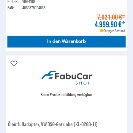
Hrst.-Nr.:
V99-1190
EAN:
4062375294633
7.021,00 €*
4.999,90 €*
Geringer Bestand
In den Warenkorb
Öleinfülladapter, VW DSG-Getriebe (KL-0288-11)