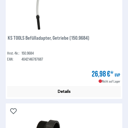
KS TOOLS Befülladapter, Getriebe (150.9684)
Hrst.-Nr.:
150.9684
EAN:
4042146787687
26,98 €*
UVP
Nicht auf Lager
Details