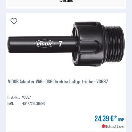
Details
VIGOR Adapter VAG ∙ DSG Direktschaltgetriebe ∙ V3687
Hrst.-Nr.:
V3687
EAN:
4047728036870
24,39 €*
UVP
Nicht auf Lager