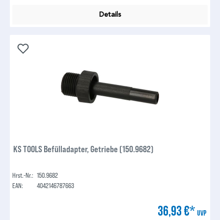
Details
KS TOOLS Befülladapter, Getriebe (150.9682)
Hrst.-Nr.:
150.9682
EAN:
4042146787663
36,93 €*
UVP