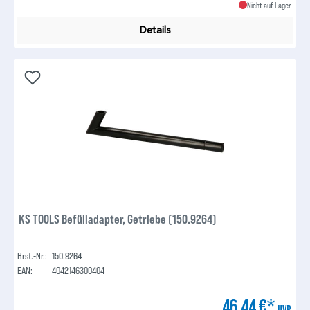
Nicht auf Lager
Details
KS TOOLS Befülladapter, Getriebe (150.9264)
Hrst.-Nr.:
150.9264
EAN:
4042146300404
46,44 €*
UVP