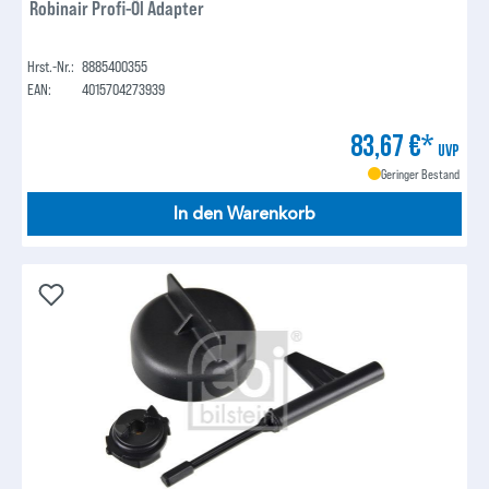
Robinair Profi-Öl Adapter
Hrst.-Nr.:
8885400355
EAN:
4015704273939
83,67 €*
UVP
Geringer Bestand
In den Warenkorb