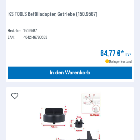
KS TOOLS Befülladapter, Getriebe (150.9567)
Hrst.-Nr.:
150.9567
EAN:
4042146790533
64,77 €*
UVP
Geringer Bestand
In den Warenkorb