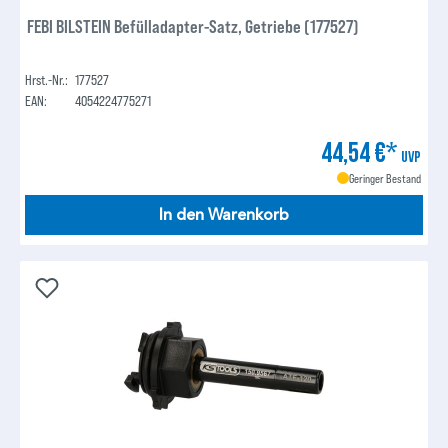
FEBI BILSTEIN Befülladapter-Satz, Getriebe (177527)
Hrst.-Nr.:
177527
EAN:
4054224775271
44,54 €*
UVP
Geringer Bestand
In den Warenkorb