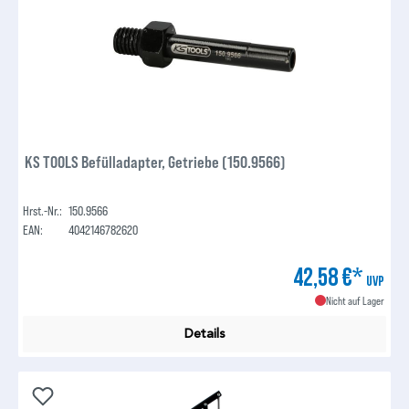
KS TOOLS Befülladapter, Getriebe (150.9566)
Hrst.-Nr.:
150.9566
EAN:
4042146782620
42,58 €*
UVP
Nicht auf Lager
Details