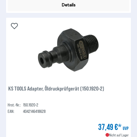
Details
KS TOOLS Adapter, Öldruckprüfgerät (150.1920-2)
Hrst.-Nr.:
150.1920-2
EAN:
4042146418628
37,49 €*
UVP
Nicht auf Lager