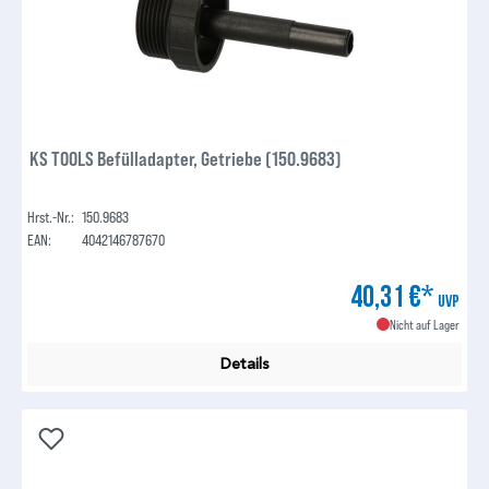
KS TOOLS Befülladapter, Getriebe (150.9683)
Hrst.-Nr.:
150.9683
EAN:
4042146787670
40,31 €*
UVP
Nicht auf Lager
Details