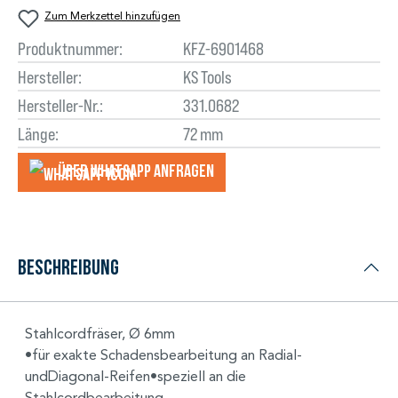
Zum Merkzettel hinzufügen
Produktnummer:
KFZ-6901468
Hersteller:
KS Tools
Hersteller-Nr.:
331.0682
Länge:
72 mm
Über WhatsApp anfragеn
Beschreibung
Stahlcordfräser, Ø 6mm
•für exakte Schadensbearbeitung an Radial-
undDiagonal-Reifen•speziell an die
Stahlcordbearbeitung