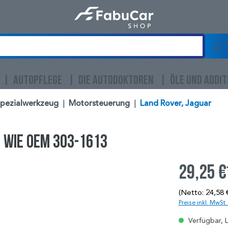
AUTOPFLEGE
DIE AUTODOKTOREN
ÖLE UND ADDIT
Spezialwerkzeug
|
Motorsteuerung
|
Land Rover, Jaguar
 wie OEM 303-1613
29,25 €
(Netto: 24,58 
Preise inkl. MwSt
Verfügbar, L