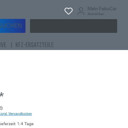
Mein FabuCar
Anmelden
SUCHEN
IVE
KFZ-ERSATZTEILE
*
€)
. zzgl. Versandkosten
ieferzeit: 1-4 Tage