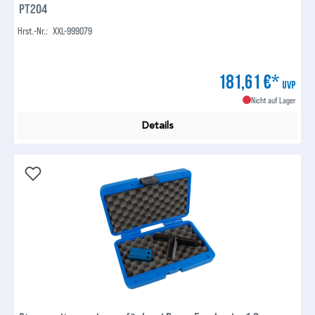
PT204
Hrst.-Nr.:
XXL-999079
181,61 €*
UVP
Nicht auf Lager
Details