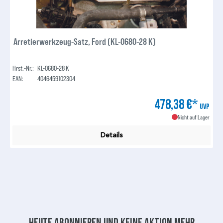
Arretierwerkzeug-Satz, Ford (KL-0680-28 K)
Hrst.-Nr.:
KL-0680-28 K
EAN:
4046459102304
478,38 €*
UVP
Nicht auf Lager
Details
Heute abonnieren und keine aktion mehr