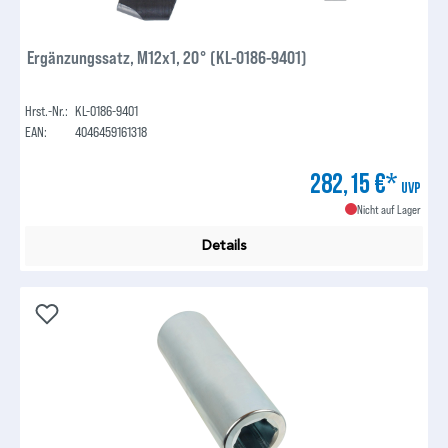
Ergänzungssatz, M12x1, 20° (KL-0186-9401)
Hrst.-Nr.:
KL-0186-9401
EAN:
4046459161318
282,15 €*
UVP
Nicht auf Lager
Details