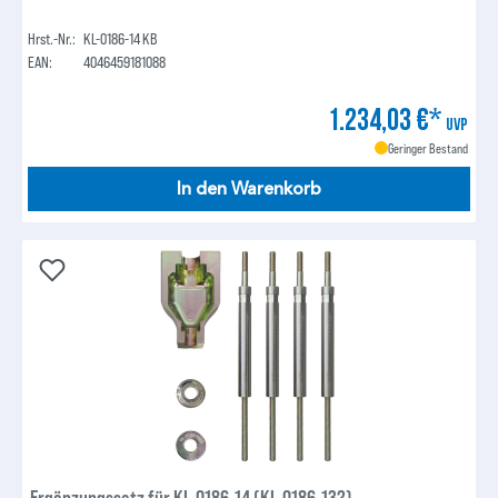
Hrst.-Nr.:
KL-0186-14 KB
EAN:
4046459181088
1.234,03 €*
UVP
Geringer Bestand
In den Warenkorb
Ergänzungssatz für KL-0186-14 (KL-0186-132)