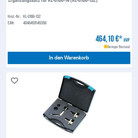
Hrst.-Nr.:
KL-0186-132
EAN:
4046459145356
464,10 €*
UVP
Geringer Bestand
In den Warenkorb