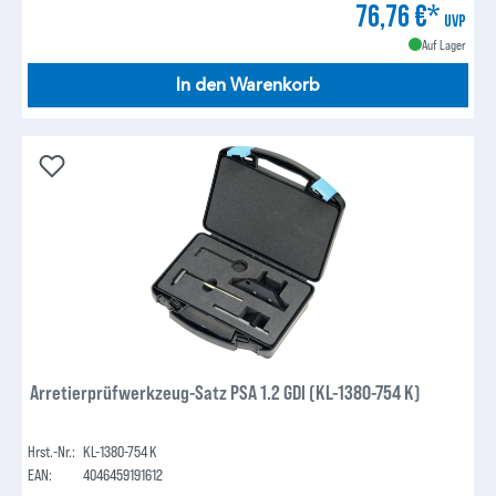
76,76 €*
UVP
Auf Lager
In den Warenkorb
Arretierprüfwerkzeug-Satz PSA 1.2 GDI (KL-1380-754 K)
Hrst.-Nr.:
KL-1380-754 K
EAN:
4046459191612