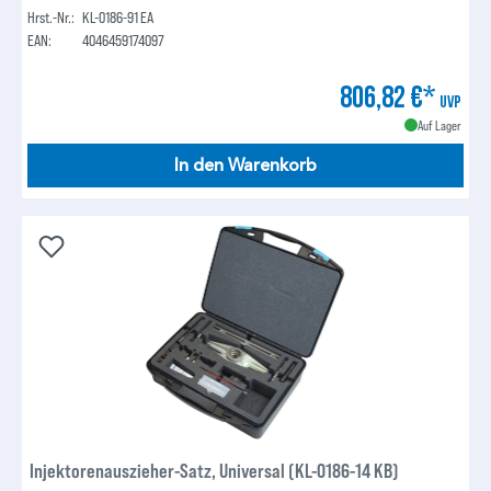
Hrst.-Nr.:
KL-0186-91 EA
EAN:
4046459174097
806,82 €*
UVP
Auf Lager
In den Warenkorb
Injektorenauszieher-Satz, Universal (KL-0186-14 KB)