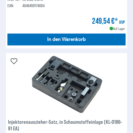
EAN:
4046459174004
249,54 €*
UVP
Auf Lager
In den Warenkorb
Injektorenauszieher-Satz, in Schaumstoffeinlage (KL-0186-
91 EA)