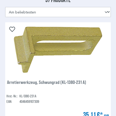
Arretierwerkzeug, Schwungrad (KL-1380-231 A)
Hrst.-Nr.:
KL-1380-231 A
EAN:
4046459107309
35,11 €*
UVP