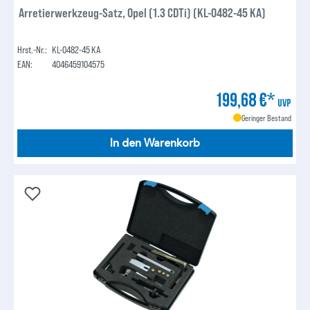
Arretierwerkzeug-Satz, Opel (1.3 CDTi) (KL-0482-45 KA)
Hrst.-Nr.:
KL-0482-45 KA
EAN:
4046459104575
199,68 €*
UVP
Geringer Bestand
In den Warenkorb