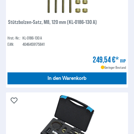
Stützbolzen-Satz, M8, 120 mm (KL-0186-130 A)
Hrst.-Nr.:
KL-0186-130 A
EAN:
4046459175841
249,54 €*
UVP
Geringer Bestand
In den Warenkorb