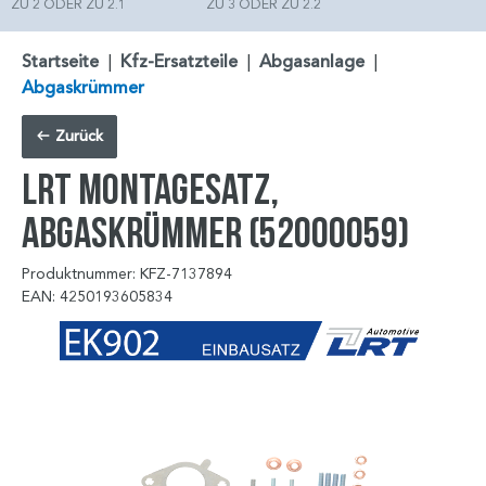
ZU 2 ODER ZU 2.1
ZU 3 ODER ZU 2.2
Startseite
|
Kfz-Ersatzteile
|
Abgasanlage
|
Abgaskrümmer
Zurück
LRT Montagesatz,
Abgaskrümmer (52000059)
Produktnummer: KFZ-7137894
EAN: 4250193605834