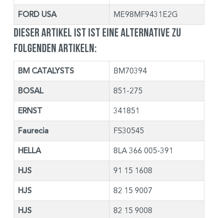
FORD USA
ME98MF9431E2G
Dieser Artikel ist ist eine Alternative zu
folgenden Artikeln:
BM CATALYSTS
BM70394
BOSAL
851-275
ERNST
341851
Faurecia
FS30545
HELLA
8LA 366 005-391
HJS
91 15 1608
HJS
82 15 9007
HJS
82 15 9008