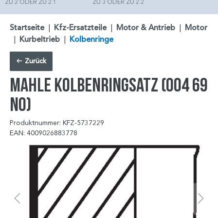
ZU 2 ODER ZU 2.1
ZU 3 ODER ZU 2.2
Startseite
|
Kfz-Ersatzteile
|
Motor & Antrieb
|
Motor
|
Kurbeltrieb
|
Kolbenringe
Zurück
MAHLE Kolbenringsatz (004 69
N0)
Produktnummer: KFZ-5737229
EAN: 4009026883778