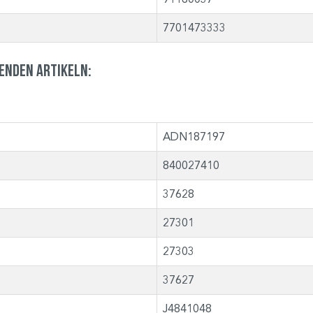
7701473333
genden Artikeln:
ADN187197
840027410
37628
27301
27303
37627
J4841048