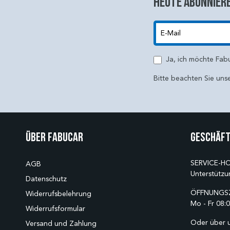
Heute abonniere
E-Mail
Ja, ich möchte Fab
Bitte beachten Sie uns
Über Fabucar
Geschäft
SERVICE-HO
AGB
Unterstützu
Datenschutz
ÖFFNUNGSZ
Widerrufsbelehrung
Mo - Fr 08:0
Widerrufsformular
Oder über 
Versand und Zahlung