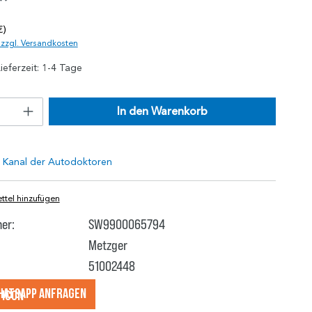
*
€)
. zzgl. Versandkosten
ieferzeit: 1-4 Tage
In den Warenkorb
tel hinzufügen
er:
SW9900065794
Metzger
51002448
hatsApp anfragеn