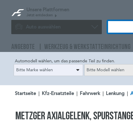
Unsere Plattformen
Jetzt entdecken
Auto auswählen
ANGEBOTE
WERKZEUG & WERKSTATTEINRICHTUNG
Automodell wählen, um das passende Teil zu finden.
Bitte Marke wählen
Bitte Modell wählen
Startseite
|
Kfz-Ersatzteile
|
Fahrwerk
|
Lenkung
|
A
METZGER Axialgelenk, Spurstang