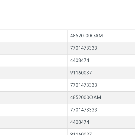
48520-00QAM
7701473333
4408474
91160037
7701473333
4852000QAM
7701473333
4408474
91160037