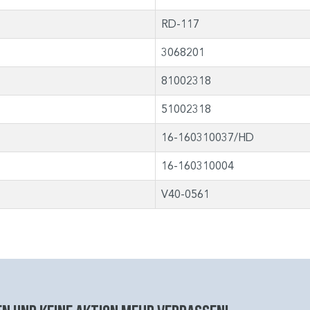
RD-117
3068201
81002318
51002318
16-160310037/HD
16-160310004
V40-0561