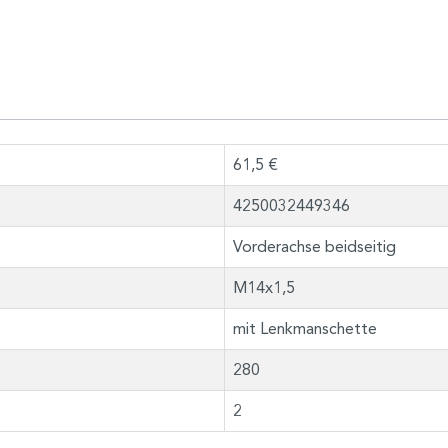
61,5 €
4250032449346
Vorderachse beidseitig
M14x1,5
mit Lenkmanschette
280
2