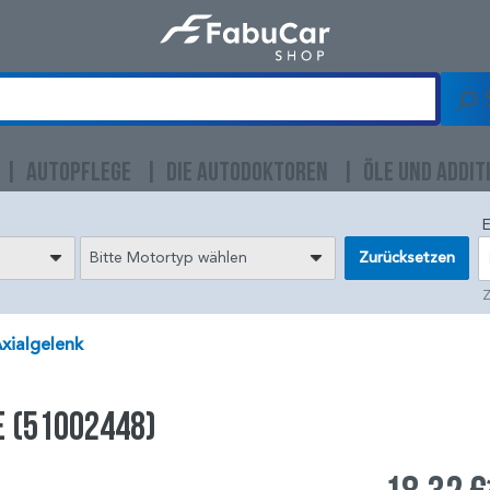
AUTOPFLEGE
DIE AUTODOKTOREN
ÖLE UND ADDIT
E
Bitte Motortyp wählen
Zurücksetzen
Z
xialgelenk
e (51002448)