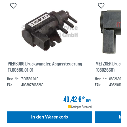
PIERBURG Druckwandler, Abgassteuerung
METZGER Druckwa
(7.00580.01.0)
(0892660)
Hrst.-Nr.:
7.00580.01.0
Hrst.-Nr.:
0892660
EAN:
4028977668289
EAN:
40621010339
40,42 €*
UVP
Geringer Bestand
In den Warenkorb
In 