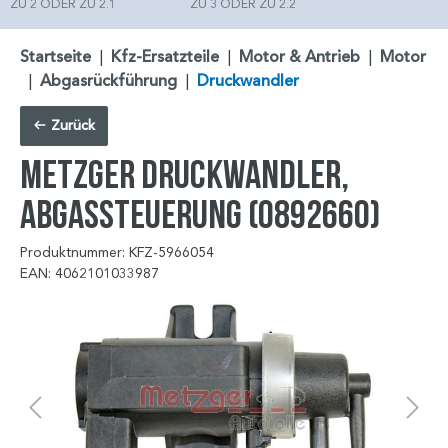
ZU 2 ODER ZU 2.1
ZU 3 ODER ZU 2.2
Startseite
|
Kfz-Ersatzteile
|
Motor & Antrieb
|
Motor
|
Abgasrückführung
|
Druckwandler
Zurück
METZGER Druckwandler,
Abgassteuerung (0892660)
Produktnummer: KFZ-5966054
EAN: 4062101033987