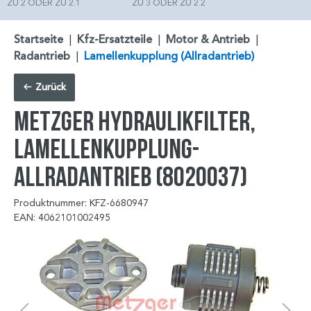
ZU 2 ODER ZU 2.1
ZU 3 ODER ZU 2.2
Startseite
|
Kfz-Ersatzteile
|
Motor & Antrieb
|
Radantrieb
|
Lamellenkupplung (Allradantrieb)
Zurück
METZGER Hydraulikfilter,
Lamellenkupplung-
Allradantrieb (8020037)
Produktnummer: KFZ-6680947
EAN: 4062101002495