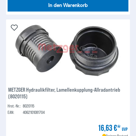
In den Warenkorb
METZGER Hydraulikfilter, Lamellenkupplung-Allradantrieb
(8020115)
Hrst.-Nr.:
8020115
EAN:
4062101081704
16,63 €*
UVP
Geringer Bestand