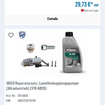
29,73 €*
UVP
Nicht auf Lager
Details
VAICO Reparatursatz, Lamellenkupplungspumpe
(Allradantrieb) (V10-6826)
Hrst.-Nr.:
V10-6826
EAN:
4062375274789