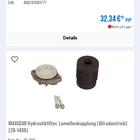
EAN:
4062101083777
32,34 €*
UVP
Nicht auf Lager
Details
MAXGEAR Hydraulikfilter, Lamellenkupplung (Allradantrieb)
(26-1436)
Hrst.-Nr.:
26-1436