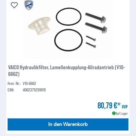
VAICO Hydraulikfilter, Lamellenkupplung-Allradantrieb (V10-
6662)
Hrst.-Nr.:
V10-6662
EAN:
4062375259915
80,79 €*
UVP
Auf Lager
In den Warenkorb