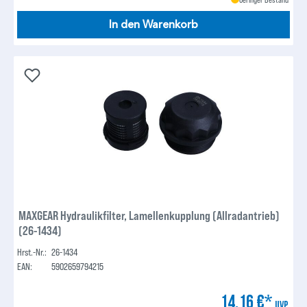
In den Warenkorb
MAXGEAR Hydraulikfilter, Lamellenkupplung (Allradantrieb)
(26-1434)
Hrst.-Nr.:
26-1434
EAN:
5902659794215
14,16 €*
UVP