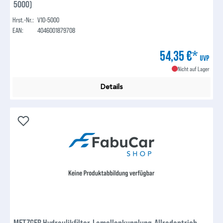
5000)
Hrst.-Nr.:
V10-5000
EAN:
4046001879708
54,35 €*
UVP
Nicht auf Lager
Details
METZGER Hydraulikfilter, Lamellenkupplung-Allradantrieb