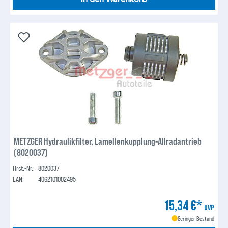
METZGER Hydraulikfilter, Lamellenkupplung-Allradantrieb
(8020037)
Hrst.-Nr.:
8020037
EAN:
4062101002495
15,34 €*
UVP
Geringer Bestand