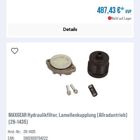
487,43 €*
UVP
Nicht auf Lager
Details
MAXGEAR Hydraulikfilter, Lamellenkupplung (Allradantrieb)
(26-1435)
Hrst.-Nr.:
26-1435
EAN:
5902659794222