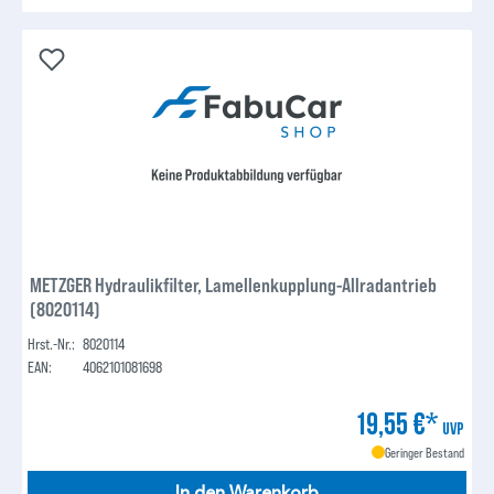
METZGER Hydraulikfilter, Lamellenkupplung-Allradantrieb
(8020114)
Hrst.-Nr.:
8020114
EAN:
4062101081698
19,55 €*
UVP
Geringer Bestand
In den Warenkorb