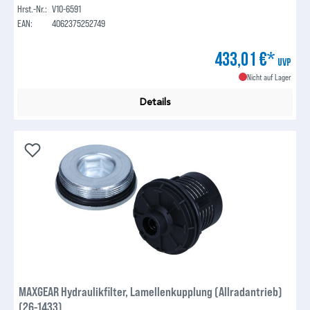
Hrst.-Nr.:
V10-6591
EAN:
4062375252749
433,01 €*
UVP
Nicht auf Lager
Details
MAXGEAR Hydraulikfilter, Lamellenkupplung (Allradantrieb)
(26-1433)