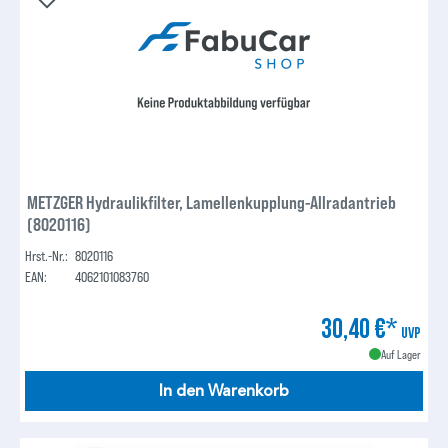
METZGER Hydraulikfilter, Lamellenkupplung-Allradantrieb
(8020116)
Hrst.-Nr.:
8020116
EAN:
4062101083760
30,40 €*
UVP
Auf Lager
In den Warenkorb