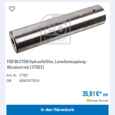
FEBI BILSTEIN Hydraulikfilter, Lamellenkupplung-
Allradantrieb (177922)
Hrst.-Nr.:
177922
EAN:
4054224779224
35,81 €*
UVP
Geringer Bestand
In den Warenkorb