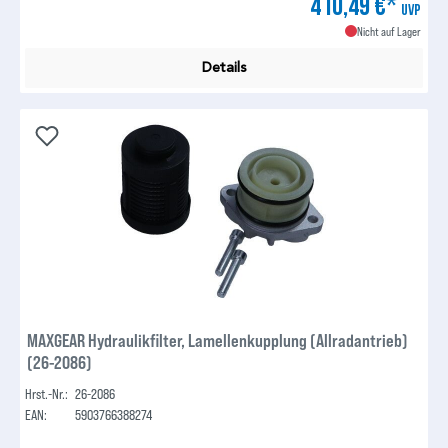
410,49 €*
UVP
Nicht auf Lager
Details
MAXGEAR Hydraulikfilter, Lamellenkupplung (Allradantrieb)
(26-2086)
Hrst.-Nr.:
26-2086
EAN:
5903766388274