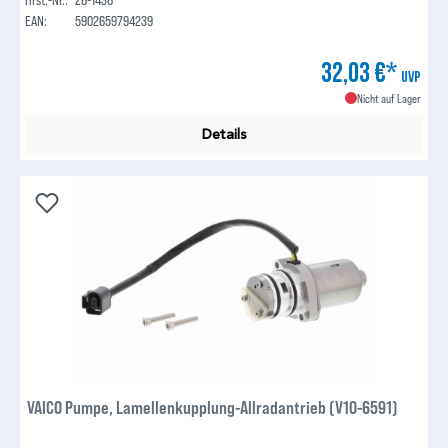
EAN:
5902659794239
32,03 €*
UVP
Nicht auf Lager
Details
VAICO Pumpe, Lamellenkupplung-Allradantrieb (V10-6591)