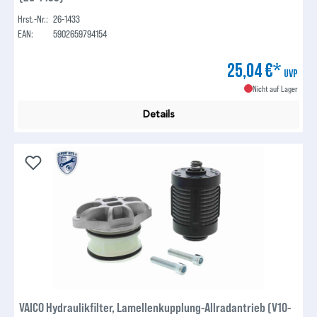
Hrst.-Nr.:
26-1433
EAN:
5902659794154
25,04 €*
UVP
Nicht auf Lager
Details
VAICO Hydraulikfilter, Lamellenkupplung-Allradantrieb (V10-