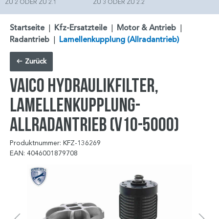
ZU 2 ODER ZU 2.1
ZU 3 ODER ZU 2.2
Startseite
|
Kfz-Ersatzteile
|
Motor & Antrieb
|
Radantrieb
|
Lamellenkupplung (Allradantrieb)
Zurück
VAICO Hydraulikfilter,
Lamellenkupplung-
Allradantrieb (V10-5000)
Produktnummer: KFZ-136269
EAN: 4046001879708