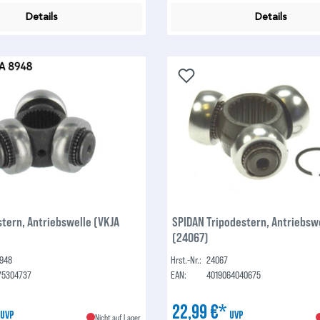
Details
Details
stern, Antriebswelle (VKJA
SPIDAN Tripodestern, Antriebsw
(24067)
8948
Hrst.-Nr.:
24067
75304737
EAN:
4019064040675
*
22,99 €*
UVP
UVP
Nicht auf Lager