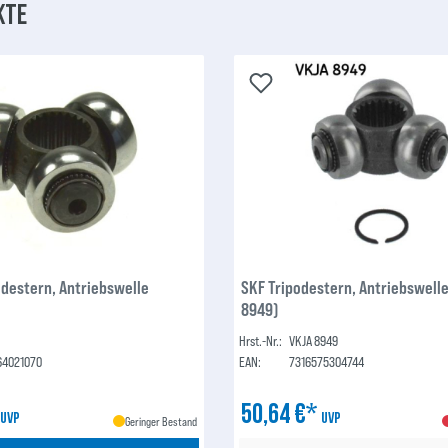
kte
odestern, Antriebswelle
SKF Tripodestern, Antriebswell
8949)
Hrst.-Nr.:
VKJA 8949
64021070
EAN:
7316575304744
*
50,64 €*
UVP
UVP
Geringer Bestand