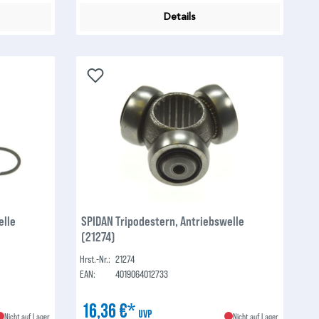
Details
elle
SPIDAN Tripodestern, Antriebswelle
(21274)
Hrst.-Nr.:
21274
EAN:
4019064012733
16,36 €*
UVP
Nicht auf Lager
Nicht auf Lager