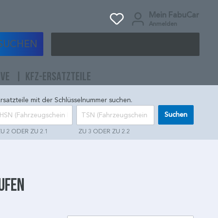
Mein FabuCar
Anmelden
SUCHEN
IVE
KFZ-ERSATZTEILE
rsatzteile mit der Schlüsselnummer suchen.
Suchen
U 2 ODER ZU 2.1
ZU 3 ODER ZU 2.2
aufen