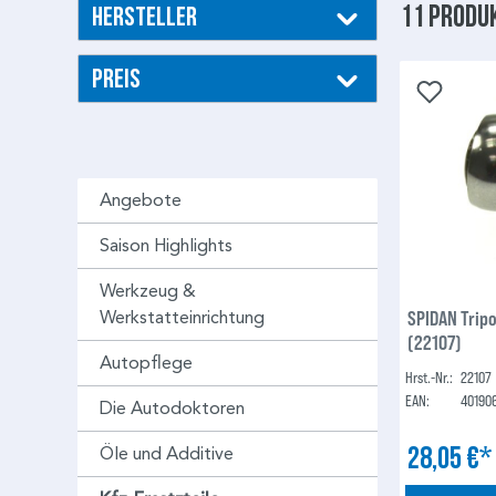
11 Produ
Hersteller
Preis
Angebote
Saison Highlights
Werkzeug &
SPIDAN Trip
Werkstatteinrichtung
(22107)
Autopflege
Hrst.-Nr.:
22107
EAN:
40190
Die Autodoktoren
28,05 €
Öle und Additive