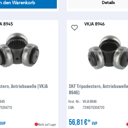
In den Warenkorb
Details
stern, Antriebswelle (VKJA
SKF Tripodestern, Antriebswell
8946)
8945
Hrst.-Nr.:
VKJA 8946
75304713
EAN:
7316575304720
*
56,81 €*
UVP
UVP
Nicht auf Lager