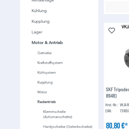
Klimaanlage
Kühlung
Kupplung
Lager
Motor & Antrieb
Getriebe
Kraftstoffsystem
Kühlsystem
Kupplung
SKF Tripode
Motor
8948)
Radantrieb
Hrst.-Nr.:
VKJA 
EAN:
73165
Klemmschelle
(Achsmanschette)
80,80 €
Hardyscheibe (Gelenkscheibe)