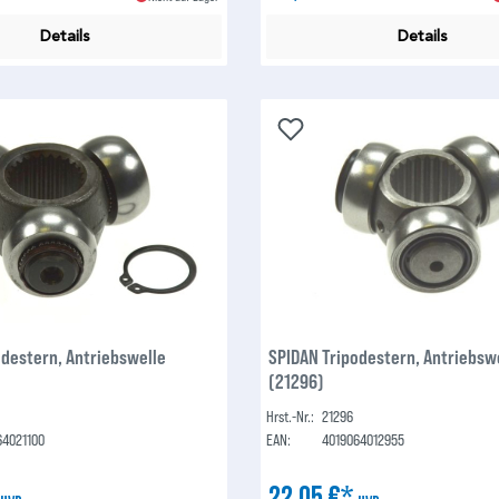
Details
Details
odestern, Antriebswelle
SPIDAN Tripodestern, Antriebsw
(21296)
Hrst.-Nr.:
21296
64021100
EAN:
4019064012955
*
22,05 €*