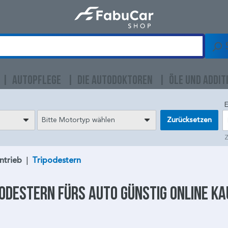
AUTOPFLEGE
DIE AUTODOKTOREN
ÖLE UND ADDIT
E
Bitte Motortyp wählen
Zurücksetzen
Z
ntrieb
|
Tripodestern
podestern
fürs Auto günstig online k