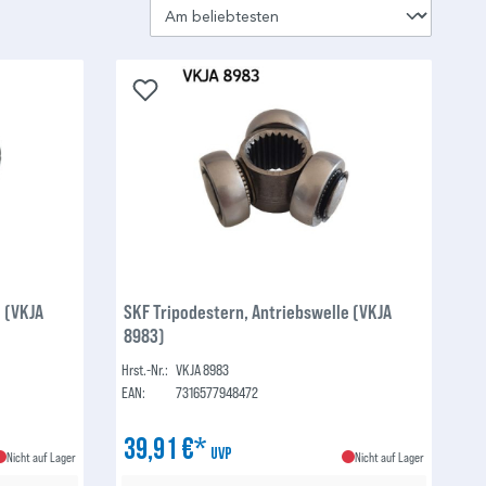
e (VKJA
SKF Tripodestern, Antriebswelle (VKJA
8983)
Hrst.-Nr.:
VKJA 8983
EAN:
7316577948472
39,91 €*
UVP
Nicht auf Lager
Nicht auf Lager