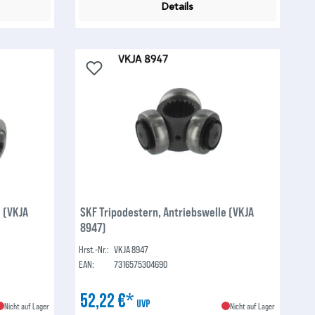
Details
e (VKJA
SKF Tripodestern, Antriebswelle (VKJA
8947)
Hrst.-Nr.:
VKJA 8947
EAN:
7316575304690
52,22 €*
UVP
Nicht auf Lager
Nicht auf Lager