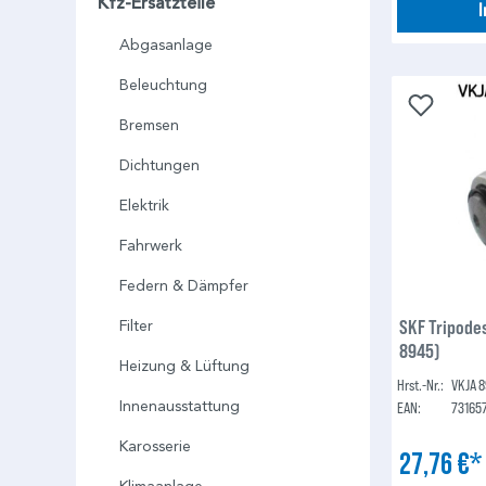
Kfz-Ersatzteile
Abgasanlage
Beleuchtung
Bremsen
Dichtungen
Elektrik
Fahrwerk
Federn & Dämpfer
SKF Tripode
Filter
8945)
Heizung & Lüftung
Hrst.-Nr.:
VKJA 
Innenausstattung
EAN:
73165
Karosserie
27,76 €