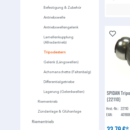
Befestigung & Zubehör
Antriebswelle
Antriebswellengelenk
Lamellenkupplung
(Allradantrieb)
Tripodestern
Gelenk (Längswellen)
Achsmanschette (Faltenbalg)
Differentialgetriebe
Lagerung (Gelenkwellen)
SPIDAN Trip
(22110)
Riementrieb
Hrst.-Nr.:
22110
Zündanlage & Glühanlage
EAN:
40190
Riementrieb
33,79 €