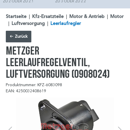
ZU 2 ODER ZU 2.1
ZU 3 ODER ZU 2.2
Startseite
|
Kfz-Ersatzteile
|
Motor & Antrieb
|
Motor
|
Luftversorgung
|
Leerlaufregler
Zurück
METZGER
Leerlaufregelventil,
Luftversorgung (0908024)
Produktnummer: KFZ-6083098
EAN: 4250032408619