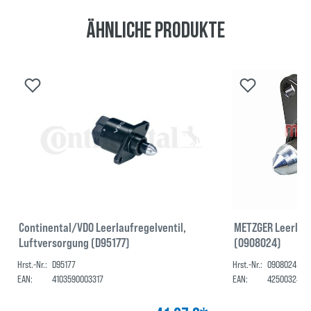
Ähnliche Produkte
Continental/VDO Leerlaufregelventil,
METZGER Leerlauf
Luftversorgung (D95177)
(0908024)
Hrst.-Nr.:
D95177
Hrst.-Nr.:
0908024
EAN:
4103590003317
EAN:
4250032408