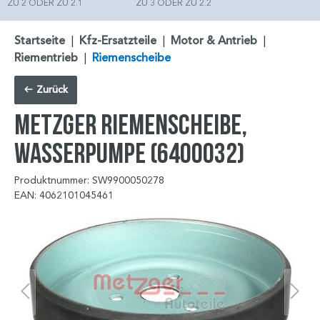
ZU 2 ODER ZU 2.1
ZU 3 ODER ZU 2.2
Startseite
|
Kfz-Ersatzteile
|
Motor & Antrieb
|
Riementrieb
|
Riemenscheibe
Zurück
METZGER Riemenscheibe,
Wasserpumpe (6400032)
Produktnummer: SW9900050278
EAN: 4062101045461