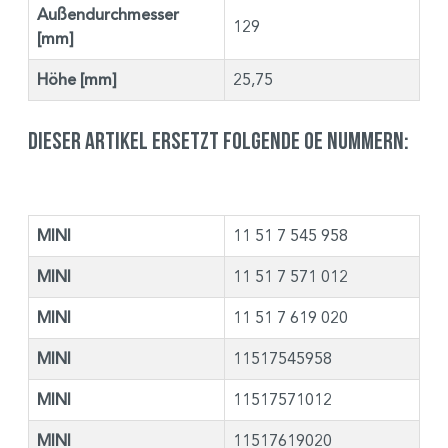
Außendurchmesser
129
[mm]
Höhe [mm]
25,75
Dieser Artikel ersetzt folgende OE Nummern:
MINI
11 51 7 545 958
MINI
11 51 7 571 012
MINI
11 51 7 619 020
MINI
11517545958
MINI
11517571012
MINI
11517619020