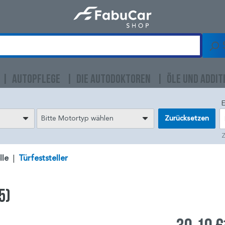
AUTOPFLEGE
DIE AUTODOKTOREN
ÖLE UND ADDIT
E
Bitte Motortyp wählen
Zurücksetzen
Z
lle
|
Türfeststeller
5)