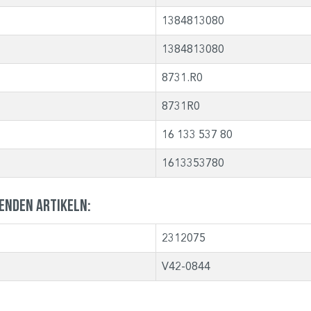
1384813080
1384813080
8731.R0
8731R0
16 133 537 80
1613353780
genden Artikeln:
2312075
V42-0844