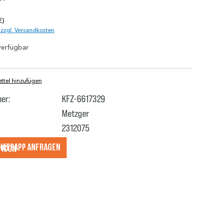
*
€)
. zzgl. Versandkosten
verfügbar
tel hinzufügen
er:
KFZ-6617329
Metzger
2312075
hatsApp anfragеn