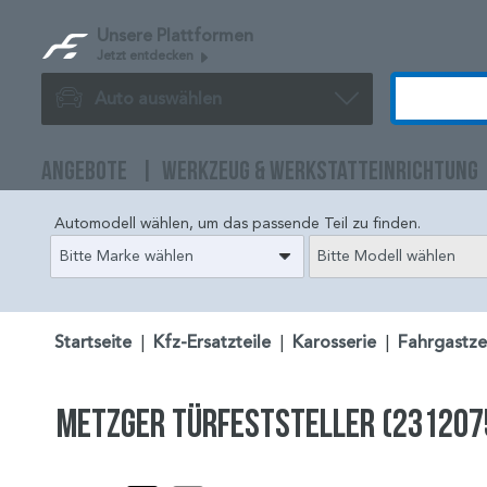
Unsere Plattformen
Jetzt entdecken
Auto auswählen
ANGEBOTE
WERKZEUG & WERKSTATTEINRICHTUNG
Automodell wählen, um das passende Teil zu finden.
Bitte Marke wählen
Bitte Modell wählen
Startseite
|
Kfz-Ersatzteile
|
Karosserie
|
Fahrgastze
METZGER Türfeststeller (231207