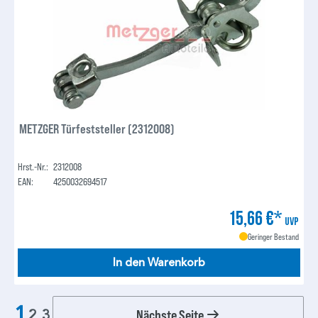
METZGER Türfeststeller (2312008)
Hrst.-Nr.:
2312008
EAN:
4250032694517
15,66 €*
UVP
Geringer Bestand
In den Warenkorb
1
Nächste Seite
2
3