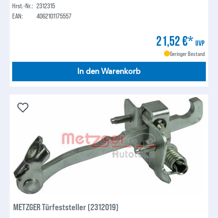
Hrst.-Nr.:
2312315
EAN:
4062101175557
21,52 €*
UVP
Geringer Bestand
In den Warenkorb
METZGER Türfeststeller (2312019)