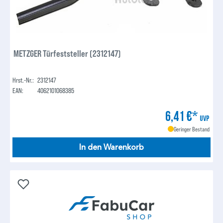
METZGER Türfeststeller (2312147)
Hrst.-Nr.:
2312147
EAN:
4062101068385
6,41 €*
UVP
Geringer Bestand
In den Warenkorb