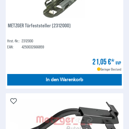
METZGER Türfeststeller (2312000)
Hrst.-Nr.:
2312000
EAN:
4250032666859
21,05 €*
UVP
Geringer Bestand
In den Warenkorb