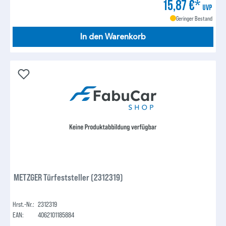
15,87 €*
UVP
Geringer Bestand
In den Warenkorb
METZGER Türfeststeller (2312319)
Hrst.-Nr.:
2312319
EAN:
4062101185884