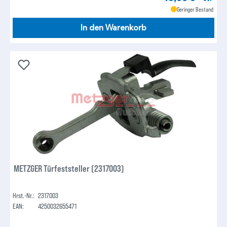
Geringer Bestand
In den Warenkorb
METZGER Türfeststeller (2317003)
Hrst.-Nr.:
2317003
EAN:
4250032655471