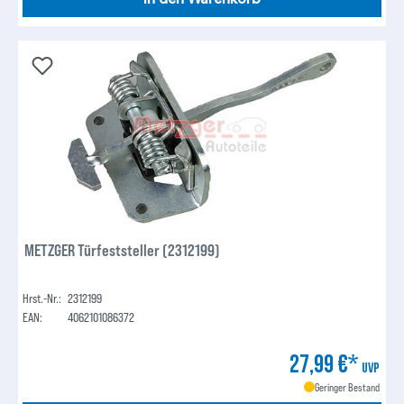
METZGER Türfeststeller (2312199)
Hrst.-Nr.:
2312199
EAN:
4062101086372
27,99 €*
UVP
Geringer Bestand