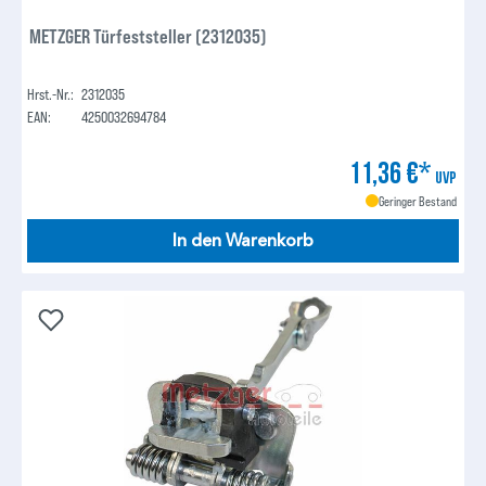
METZGER Türfeststeller (2312035)
Hrst.-Nr.:
2312035
EAN:
4250032694784
11,36 €*
UVP
Geringer Bestand
In den Warenkorb