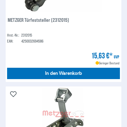
METZGER Türfeststeller (2312015)
Hrst.-Nr.:
2312015
EAN:
4250032694586
15,63 €*
UVP
Geringer Bestand
In den Warenkorb