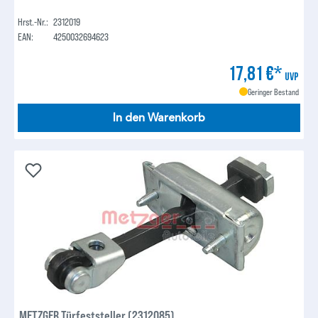
Hrst.-Nr.:
2312019
EAN:
4250032694623
17,81 €*
UVP
Geringer Bestand
In den Warenkorb
METZGER Türfeststeller (2312085)