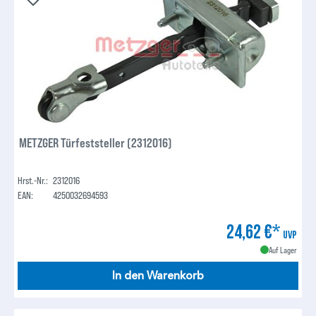
METZGER Türfeststeller (2312016)
Hrst.-Nr.:
2312016
EAN:
4250032694593
24,62 €*
UVP
Auf Lager
In den Warenkorb