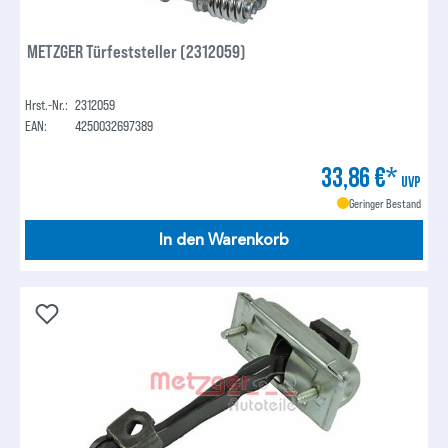
METZGER Türfeststeller (2312059)
Hrst.-Nr.:
2312059
EAN:
4250032697389
33,86 €*
UVP
Geringer Bestand
In den Warenkorb