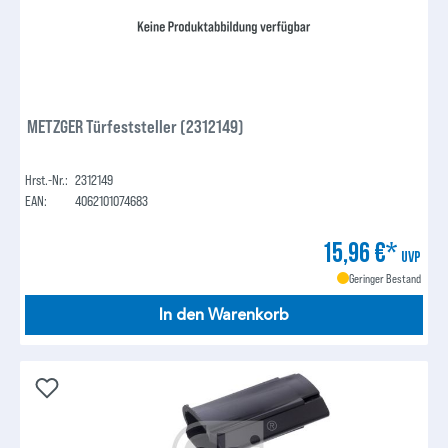
METZGER Türfeststeller (2312149)
Hrst.-Nr.:
2312149
EAN:
4062101074683
15,96 €*
UVP
Geringer Bestand
In den Warenkorb