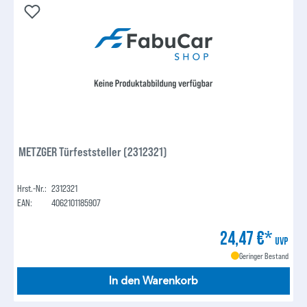
METZGER Türfeststeller (2312321)
Hrst.-Nr.:
2312321
EAN:
4062101185907
24,47 €*
UVP
Geringer Bestand
In den Warenkorb