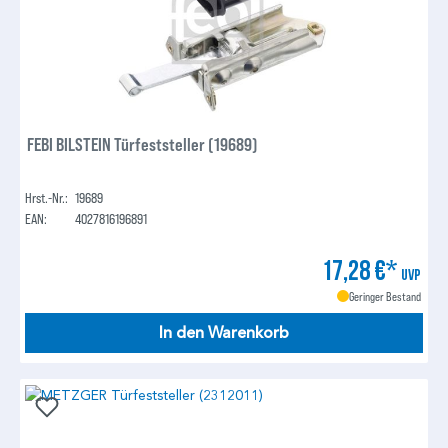
FEBI BILSTEIN Türfeststeller (19689)
Hrst.-Nr.:
19689
EAN:
4027816196891
17,28 €*
UVP
Geringer Bestand
In den Warenkorb