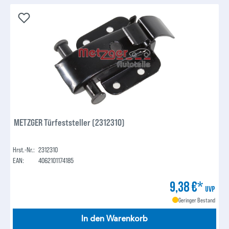
METZGER Türfeststeller (2312310)
Hrst.-Nr.:
2312310
EAN:
4062101174185
9,38 €*
UVP
Geringer Bestand
In den Warenkorb