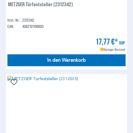
METZGER Türfeststeller (2312342)
Hrst.-Nr.:
2312342
EAN:
4062101198693
17,77 €*
UVP
Geringer Bestand
In den Warenkorb