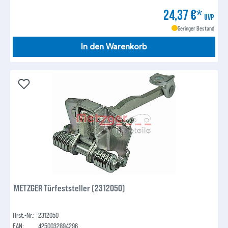
24,37 €*
UVP
Geringer Bestand
In den Warenkorb
METZGER Türfeststeller (2312050)
Hrst.-Nr.:
2312050
EAN:
4250032694296