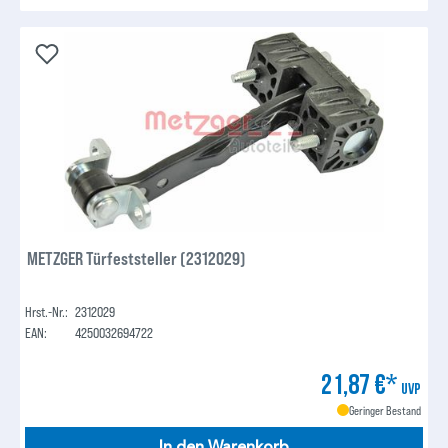
METZGER Türfeststeller (2312029)
Hrst.-Nr.:
2312029
EAN:
4250032694722
21,87 €*
UVP
Geringer Bestand
In den Warenkorb