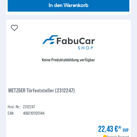
In den Warenkorb
METZGER Türfeststeller (2312247)
Hrst.-Nr.:
2312247
EAN:
4062101120144
22,43 €*
UVP
Geringer Bestand