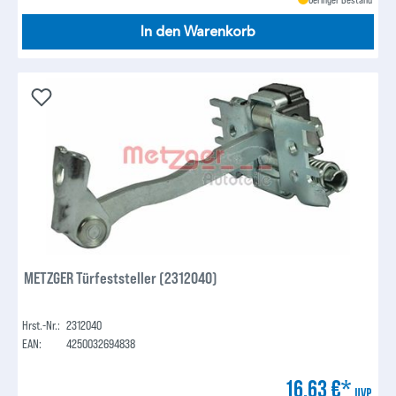
In den Warenkorb
METZGER Türfeststeller (2312040)
Hrst.-Nr.:
2312040
EAN:
4250032694838
16,63 €*
UVP