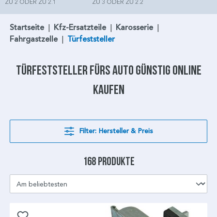
ZU 2 ODER ZU 2.1
ZU 3 ODER ZU 2.2
Startseite
|
Kfz-Ersatzteile
|
Karosserie
|
Fahrgastzelle
|
Türfeststeller
Türfeststeller
fürs Auto günstig online
kaufen
Filter: Hersteller & Preis
168 Produkte