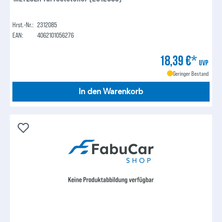
Hrst.-Nr.:
2312085
EAN:
4062101056276
18,39 €*
UVP
Geringer Bestand
In den Warenkorb