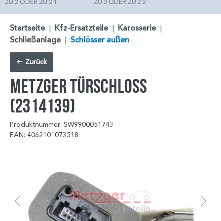
ZU 2 ODER ZU 2.1
ZU 3 ODER ZU 2.2
Startseite
|
Kfz-Ersatzteile
|
Karosserie
|
Schließanlage
|
Schlösser außen
Zurück
METZGER Türschloss
(2314139)
Produktnummer: SW9900051743
EAN: 4062101073518