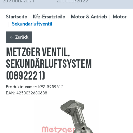
ZU 2 ODER ZU 2.1
ZU 3 ODER ZU 2.2
Startseite
|
Kfz-Ersatzteile
|
Motor & Antrieb
|
Motor
|
Sekundärluftventil
Zurück
METZGER Ventil,
Sekundärluftsystem
(0892221)
Produktnummer: KFZ-5959612
EAN: 4250032680688