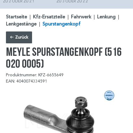
ZU 2 ODER ZU 2.1
ZU 3 ODER ZU 2.2
Startseite
|
Kfz-Ersatzteile
|
Fahrwerk
|
Lenkung
|
Lenkgestänge
|
Spurstangenkopf
Zurück
MEYLE Spurstangenkopf (516
020 0005)
Produktnummer: KFZ-6655649
EAN: 4040074334591