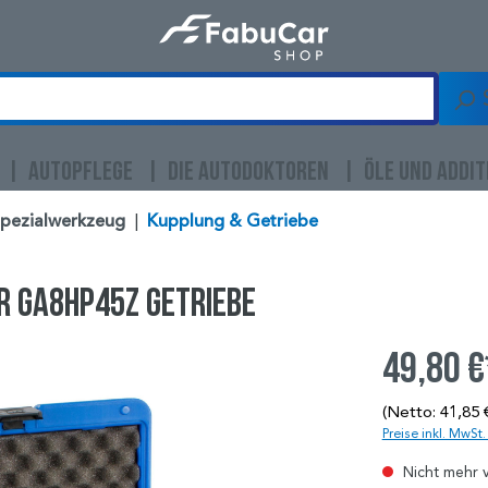
AUTOPFLEGE
DIE AUTODOKTOREN
ÖLE UND ADDIT
Spezialwerkzeug
|
Kupplung & Getriebe
r GA8HP45Z Getriebe
49,80 €
(Netto: 41,85 
Preise inkl. MwSt
Nicht mehr 