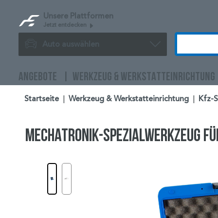
Unsere Plattformen
Jetzt entdecken
Auto auswählen
ANGEBOTE
WERKZEUG & WERKSTATTEINRICHTUNG
Startseite
|
Werkzeug & Werkstatteinrichtung
|
Kfz-
Mechatronik-Spezialwerkzeug fü