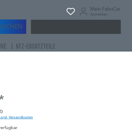
Mein FabuCar
Anmelden
SUCHEN
IVE
KFZ-ERSATZTEILE
*
€)
. zzgl. Versandkosten
verfügbar