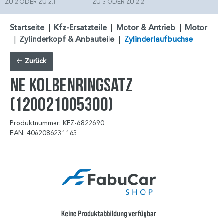
ZU 2 ODER ZU 2.1
ZU 3 ODER ZU 2.2
Startseite
|
Kfz-Ersatzteile
|
Motor & Antrieb
|
Motor
|
Zylinderkopf & Anbauteile
|
Zylinderlaufbuchse
Zurück
NE Kolbenringsatz
(120021005300)
Produktnummer: KFZ-6822690
EAN: 4062086231163