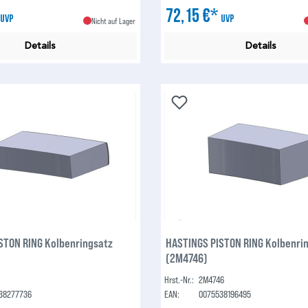
*
72,15 €*
UVP
UVP
Nicht auf Lager
Details
Details
STON RING Kolbenringsatz
HASTINGS PISTON RING Kolbenri
(2M4746)
5
Hrst.-Nr.:
2M4746
38277736
EAN:
0075538196495