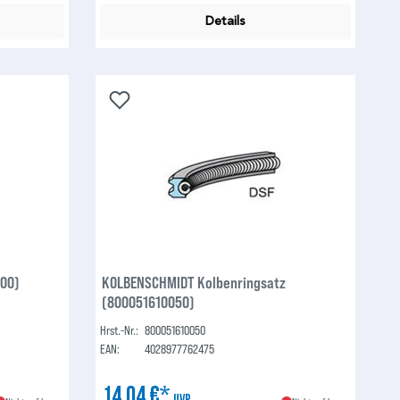
Details
600)
KOLBENSCHMIDT Kolbenringsatz
(800051610050)
Hrst.-Nr.:
800051610050
EAN:
4028977762475
14,04 €*
UVP