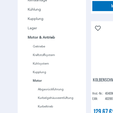
Klimaanlage
Kühlung
Kupplung
Lager
Motor & Antrieb
Getriebe
Kraftstoffsystem
Kühlsystem
Kupplung
KOLBENSCHM
Motor
Abgasrückführung
Hrst.-Nr.:
40409
Kurbelgehäuseentlüftung
EAN:
40289
Kurbeltrieb
129,67 