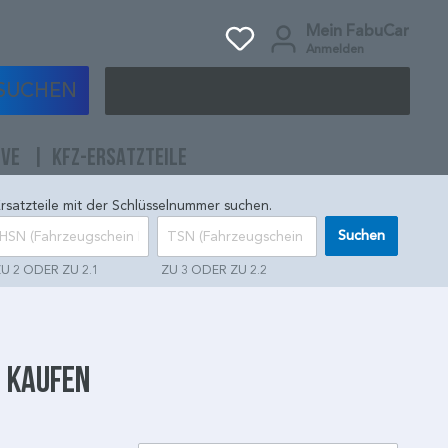
Mein FabuCar
Anmelden
SUCHEN
IVE
KFZ-ERSATZTEILE
rsatzteile mit der Schlüsselnummer suchen.
Suchen
U 2 ODER ZU 2.1
ZU 3 ODER ZU 2.2
e kaufen