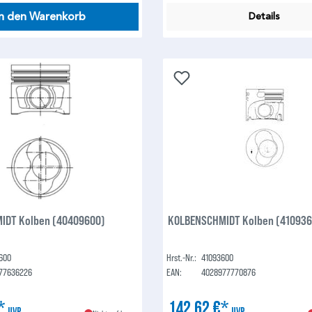
In den Warenkorb
Details
IDT Kolben (40409600)
KOLBENSCHMIDT Kolben (41093
600
Hrst.-Nr.:
41093600
77636226
EAN:
4028977770876
€*
142,62 €*
UVP
UVP