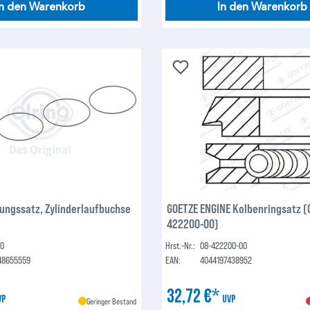
In den Warenkorb
In den Warenkorb
tungssatz, Zylinderlaufbuchse
GOETZE ENGINE Kolbenringsatz (
422200-00)
40
Hrst.-Nr.:
08-422200-00
48655559
EAN:
4044197438952
32,72 €*
VP
UVP
Geringer Bestand