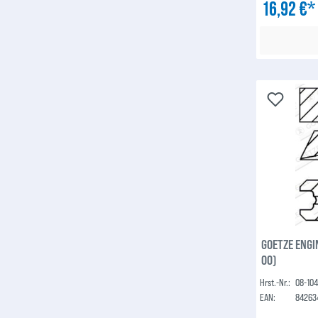
16,92 €
GOETZE ENGI
00)
Hrst.-Nr.:
08-10
EAN:
84263