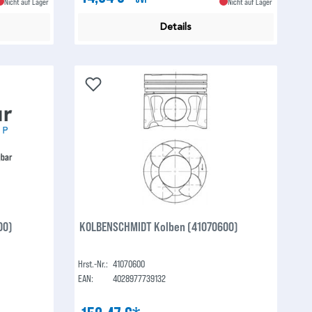
Nicht auf Lager
Nicht auf Lager
Details
00)
KOLBENSCHMIDT Kolben (41070600)
Hrst.-Nr.:
41070600
EAN:
4028977739132