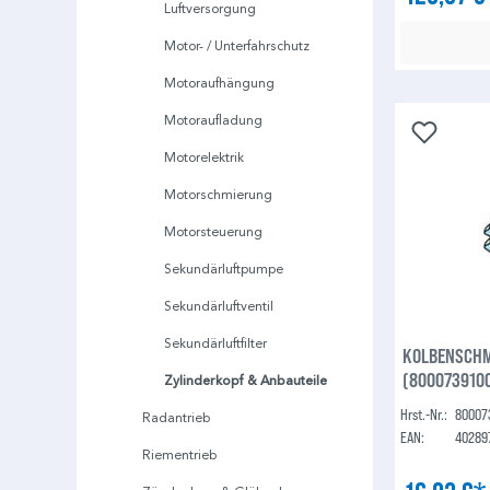
Luftversorgung
Motor- / Unterfahrschutz
Motoraufhängung
Motoraufladung
Motorelektrik
Motorschmierung
Motorsteuerung
Sekundärluftpumpe
Sekundärluftventil
Sekundärluftfilter
KOLBENSCHM
(800073910
Zylinderkopf & Anbauteile
Hrst.-Nr.:
80007
Radantrieb
EAN:
40289
Riementrieb