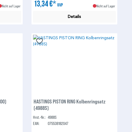
13,34 €*
UVP
Nicht auf Lager
Nicht auf Lager
Details
600)
HASTINGS PISTON RING Kolbenringsatz
(4988S)
Hrst.-Nr.:
4988S
EAN:
075538182047