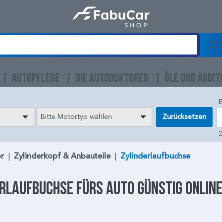
AUTOPFLEGE
DIE AUTODOKTOREN
ÖLE UND ADDIT
E
Bitte Motortyp wählen
Zurücksetzen
Z
r
|
Zylinderkopf & Anbauteile
|
Zylinderlaufbuchse
erlaufbuchse
fürs Auto günstig onlin