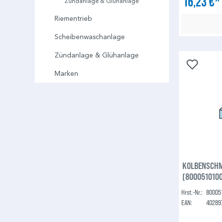
16,23 €
Zündanlage & Glühanlage
Riementrieb
Scheibenwaschanlage
Zündanlage & Glühanlage
Marken
KOLBENSCHM
(800051010
Hrst.-Nr.:
80005
EAN:
40289