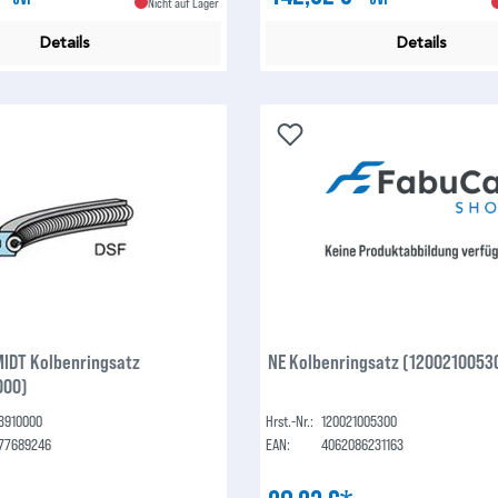
Nicht auf Lager
Details
Details
IDT Kolbenringsatz
NE Kolbenringsatz (1200210053
000)
3910000
Hrst.-Nr.:
120021005300
77689246
EAN:
4062086231163