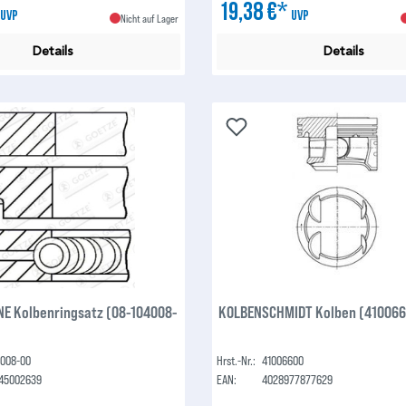
*
19,38 €*
UVP
UVP
Nicht auf Lager
Details
Details
NE Kolbenringsatz (08-104008-
KOLBENSCHMIDT Kolben (41006
4008-00
Hrst.-Nr.:
41006600
45002639
EAN:
4028977877629