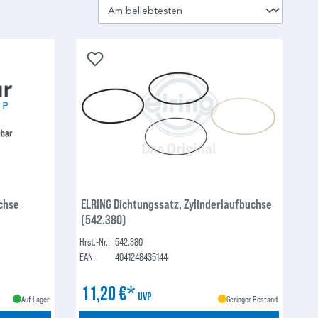
uchse
ELRING Dichtungssatz, Zylinderlaufbuchse
(542.380)
Hrst.-Nr.:
542.380
EAN:
4041248435144
11,20 €*
UVP
Auf Lager
Geringer Bestand