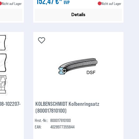
152,47 €*
UVP
Nicht auf Lager
Nicht auf Lager
Details
08-102207-
KOLBENSCHMIDT Kolbenringsatz
(800017810100)
Hrst.-Nr.:
800017810100
EAN:
4028977355844