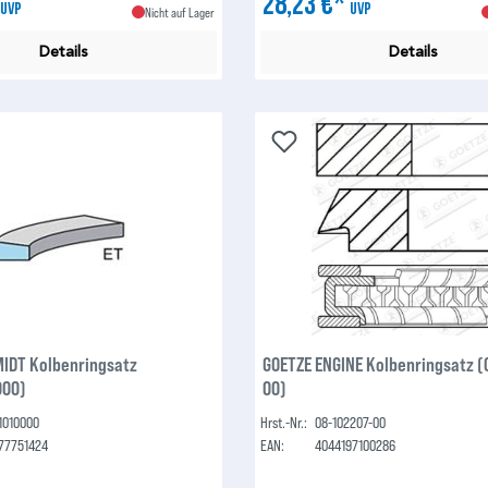
*
28,23 €*
UVP
UVP
Nicht auf Lager
Details
Details
IDT Kolbenringsatz
GOETZE ENGINE Kolbenringsatz (
000)
00)
1010000
Hrst.-Nr.:
08-102207-00
77751424
EAN:
4044197100286