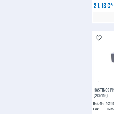
21,13 €
HASTINGS PI
(2C5115)
Hrst.-Nr.:
2C511
EAN:
00755