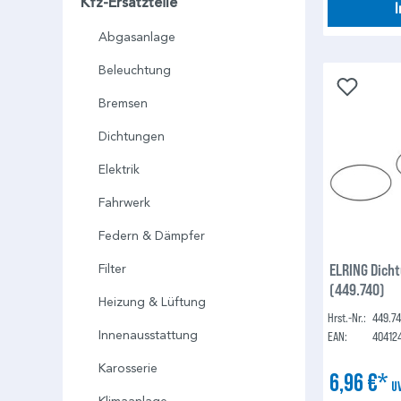
Kfz-Ersatzteile
Abgasanlage
Beleuchtung
Bremsen
Dichtungen
Elektrik
Fahrwerk
Federn & Dämpfer
ELRING Dich
Filter
(449.740)
Heizung & Lüftung
Hrst.-Nr.:
449.7
Innenausstattung
EAN:
40412
Karosserie
6,96 €*
U