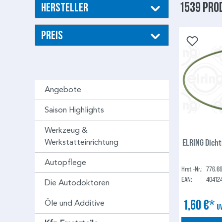
1539 Pro
Hersteller
Preis
Angebote
Saison Highlights
Werkzeug &
ELRING Dicht
Werkstatteinrichtung
Autopflege
Hrst.-Nr.:
776.6
EAN:
40412
Die Autodoktoren
1,60 €*
Öle und Additive
U