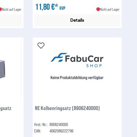
11,80 €*
UVP
Nicht auf Lager
Nicht auf Lager
Details
ngsatz
NE Kolbenringsatz (8906240000)
Hrst.-Nr.:
8906240000
EAN:
4062086222796