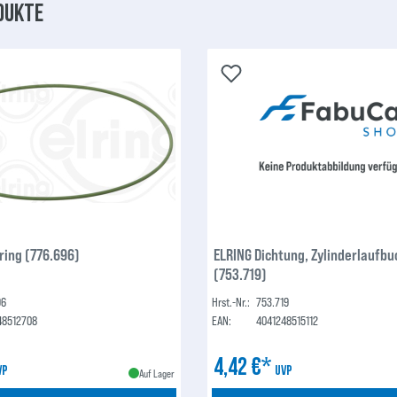
dukte
ring (776.696)
ELRING Dichtung, Zylinderlaufb
(753.719)
96
Hrst.-Nr.:
753.719
48512708
EAN:
4041248515112
4,42 €*
VP
UVP
Auf Lager