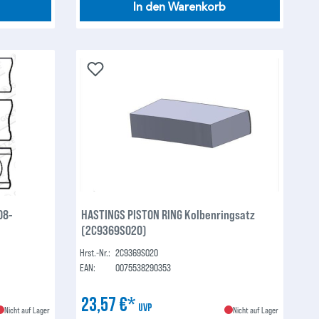
In den Warenkorb
08-
HASTINGS PISTON RING Kolbenringsatz
(2C9369S020)
Hrst.-Nr.:
2C9369S020
EAN:
0075538290353
23,57 €*
UVP
Nicht auf Lager
Nicht auf Lager