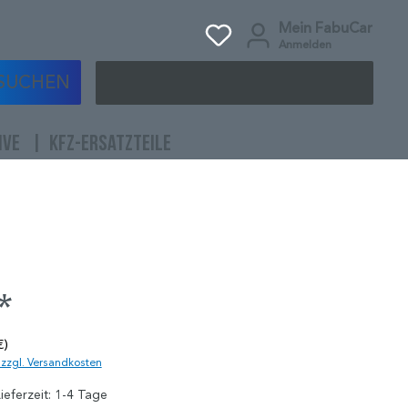
Mein FabuCar
Anmelden
SUCHEN
IVE
KFZ-ERSATZTEILE
*
€)
. zzgl. Versandkosten
ieferzeit: 1-4 Tage