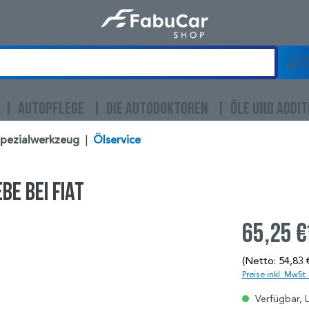
AUTOPFLEGE
DIE AUTODOKTOREN
ÖLE UND ADDIT
Spezialwerkzeug
|
Ölservice
e bei Fiat
65,25 €
(Netto: 54,83 
Preise inkl. MwSt
Verfügbar, L