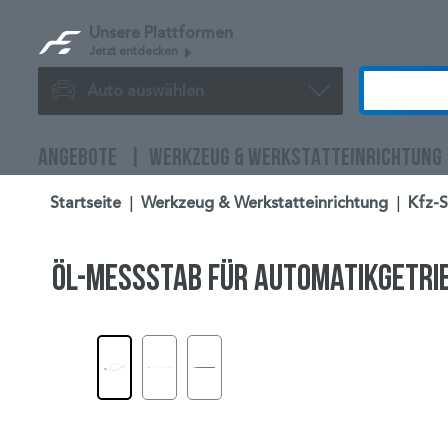
Unsere Plattformen
Jetzt entdecken
Auto auswählen
ANGEBOTE
WERKZEUG & WERKSTATTEINRICHTUNG
Startseite
|
Werkzeug & Werkstatteinrichtung
|
Kfz-
Öl-Messstab für Automatikgetrieb