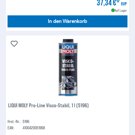
37,34 €*
UVP
Auf Lager
In den Warenkorb
LIQUI MOLY Pro-Line Visco-Stabil, 1 l (5196)
Hrst.-Nr.:
5196
EAN:
4100420051968