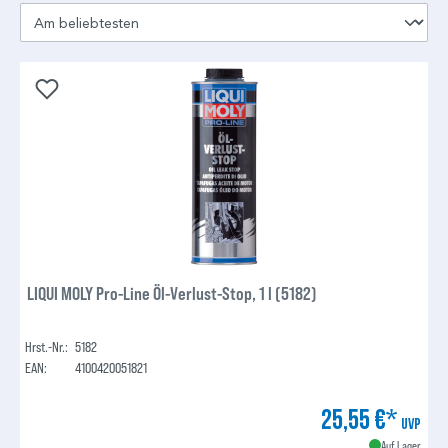
LIQUI MOLY Pro-Line Öl-Verlust-Stop, 1 l (5182)
Hrst.-Nr.:
5182
EAN:
4100420051821
25,55 €*
UVP
Auf Lager