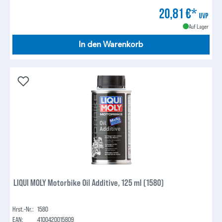
20,81 €*
UVP
Auf Lager
In den Warenkorb
LIQUI MOLY Motorbike Oil Additive, 125 ml (1580)
Hrst.-Nr.:
1580
EAN:
4100420015809