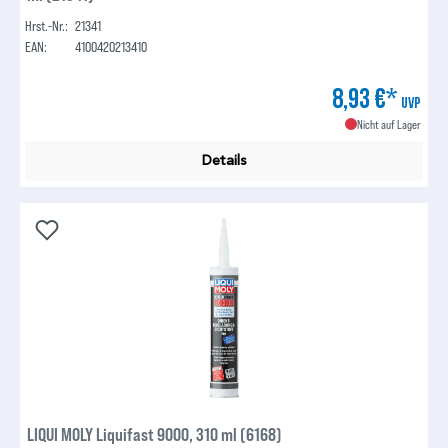
Hrst.-Nr.:
21341
EAN:
4100420213410
8,93 €*
UVP
Nicht auf Lager
Details
LIQUI MOLY Liquifast 9000, 310 ml (6168)