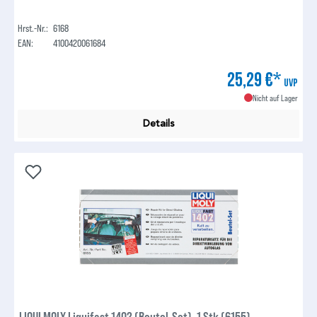
Hrst.-Nr.:
6168
EAN:
4100420061684
25,29 €*
UVP
Nicht auf Lager
Details
LIQUI MOLY Liquifast 1402 (Beutel-Set), 1 Stk (6155)