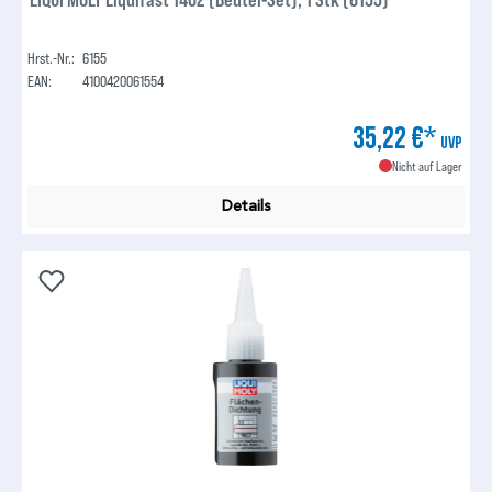
Hrst.-Nr.:
6155
EAN:
4100420061554
35,22 €*
UVP
Nicht auf Lager
Details