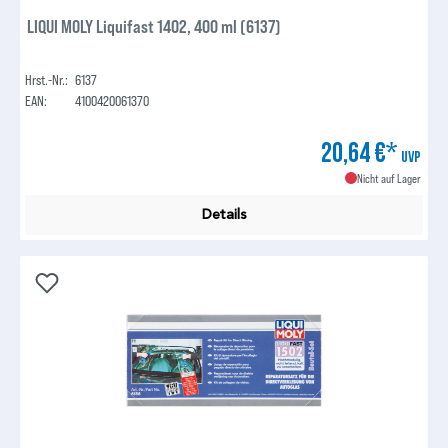
LIQUI MOLY Liquifast 1402, 400 ml (6137)
Hrst.-Nr.:
6137
EAN:
4100420061370
20,64 €*
UVP
Nicht auf Lager
Details