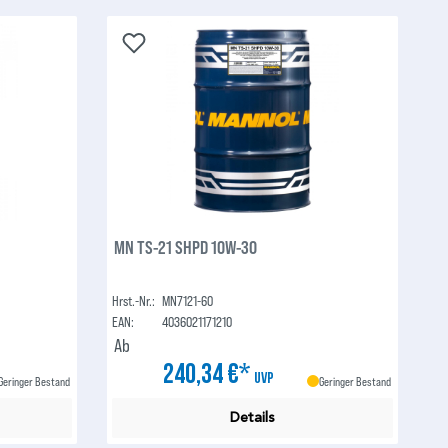
MN TS-21 SHPD 10W-30
Hrst.-Nr.:
MN7121-60
EAN:
4036021171210
Ab
240,34 €*
UVP
Geringer Bestand
Geringer Bestand
Details