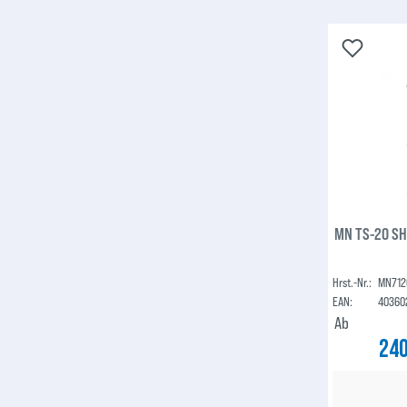
MN TS-20 SH
Hrst.-Nr.:
MN712
EAN:
40360
Ab
240