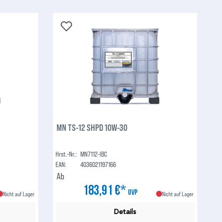
MN TS-12 SHPD 10W-30
Hrst.-Nr.:
MN7112-IBC
EAN:
4036021197166
Ab
183,91 €*
UVP
Nicht auf Lager
Nicht auf Lager
Details