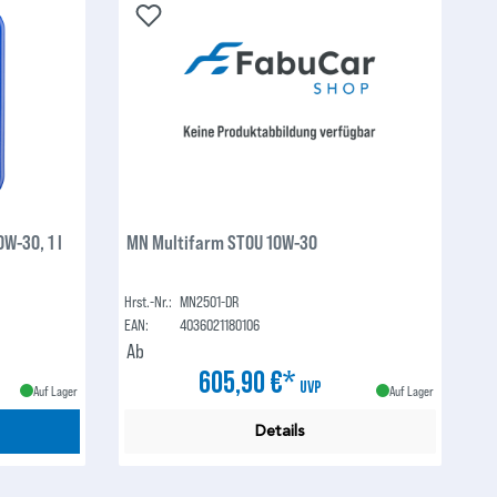
W-30, 1 l
MN Multifarm STOU 10W-30
Hrst.-Nr.:
MN2501-DR
EAN:
4036021180106
Ab
605,90 €*
UVP
Auf Lager
Auf Lager
Details