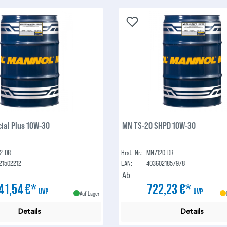
ial Plus 10W-30
MN TS-20 SHPD 10W-30
2-DR
Hrst.-Nr.:
MN7120-DR
21502212
EAN:
4036021857978
Ab
41,54 €*
722,23 €*
UVP
UVP
Auf Lager
Details
Details