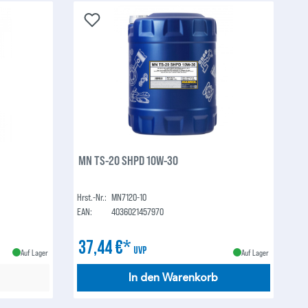
MN TS-20 SHPD 10W-30
Hrst.-Nr.:
MN7120-10
EAN:
4036021457970
37,44 €*
UVP
Auf Lager
Auf Lager
In den Warenkorb