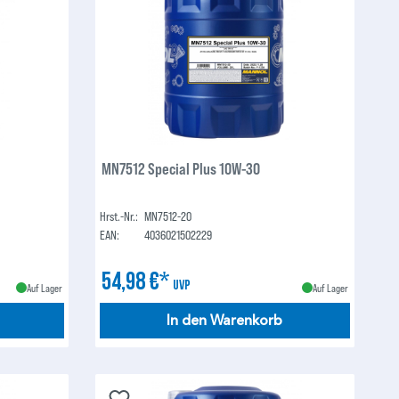
MN7512 Special Plus 10W-30
Hrst.-Nr.:
MN7512-20
EAN:
4036021502229
54,98 €*
UVP
Auf Lager
Auf Lager
In den Warenkorb