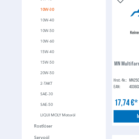
10W-30
10W-40
10W-50
10W-60
15W-40
MN Multifar
15W-50
20W-50
Hrst.-Nr.:
MN250
2-TAKT
EAN:
40360
SAE-30
17,74 €
SAE-50
LIQUI MOLY Motoröl
Rostlöser
Servoöl