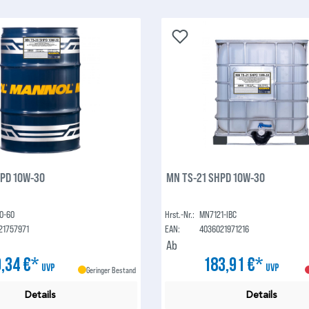
PD 10W-30
MN TS-21 SHPD 10W-30
0-60
Hrst.-Nr.:
MN7121-IBC
21757971
EAN:
4036021971216
Ab
,34 €*
183,91 €*
UVP
UVP
Geringer Bestand
Details
Details