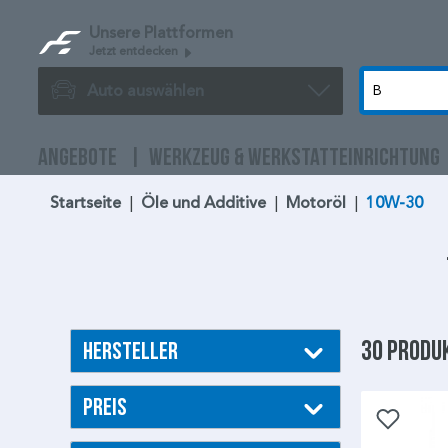
Unsere Plattformen
Jetzt entdecken
Auto auswählen
ANGEBOTE
WERKZEUG & WERKSTATTEINRICHTUNG
Startseite
|
Öle und Additive
|
Motoröl
|
10W-30
30 Produ
Hersteller
Preis