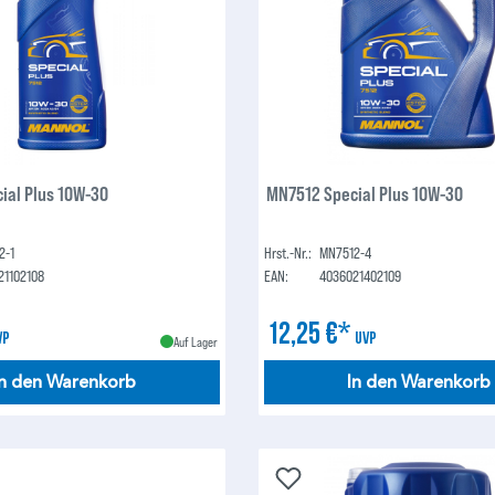
ial Plus 10W-30
MN7512 Special Plus 10W-30
2-1
Hrst.-Nr.:
MN7512-4
21102108
EAN:
4036021402109
12,25 €*
VP
UVP
Auf Lager
In den Warenkorb
In den Warenkorb