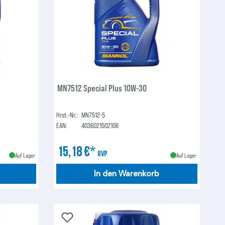
MN7512 Special Plus 10W-30
Hrst.-Nr.:
MN7512-5
EAN:
4036021502106
15,18 €*
UVP
Auf Lager
Auf Lager
In den Warenkorb