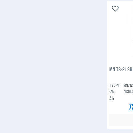
MN TS-21 SH
Hrst.-Nr.:
MN712
EAN:
40360
Ab
7