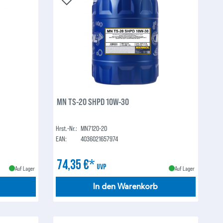
MN TS-20 SHPD 10W-30
Hrst.-Nr.:
MN7120-20
EAN:
4036021657974
74,35 €*
UVP
Auf Lager
Auf Lager
In den Warenkorb