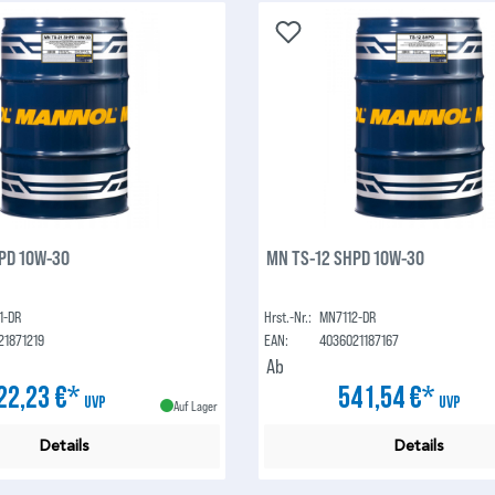
PD 10W-30
MN TS-12 SHPD 10W-30
1-DR
Hrst.-Nr.:
MN7112-DR
21871219
EAN:
4036021187167
Ab
22,23 €*
541,54 €*
UVP
UVP
Auf Lager
Details
Details