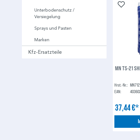
Unterbodenschutz /
Versiegelung
Sprays und Pasten
Marken
Kfz-Ersatzteile
MN TS-21 SH
Hrst.-Nr.:
MN712
EAN:
40360
37,44 €