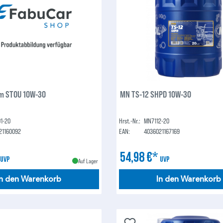
m STOU 10W-30
MN TS-12 SHPD 10W-30
1-20
Hrst.-Nr.:
MN7112-20
21160092
EAN:
4036021167169
*
54,98 €*
UVP
UVP
Auf Lager
In den Warenkorb
In den Warenkorb