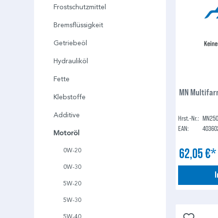
Frostschutzmittel
Bremsflüssigkeit
Getriebeöl
Hydrauliköl
Fette
MN Multifar
Klebstoffe
Additive
Hrst.-Nr.:
MN250
EAN:
40360
Motoröl
62,05 €
0W-20
0W-30
5W-20
5W-30
5W-40