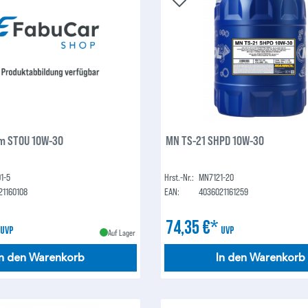
m STOU 10W-30
MN TS-21 SHPD 10W-30
1-5
Hrst.-Nr.:
MN7121-20
21160108
EAN:
4036021161259
*
74,35 €*
UVP
UVP
Auf Lager
In den Warenkorb
In den Warenkorb