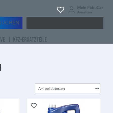
Mein FabuCar
Anmelden
SUCHEN
IVE
KFZ-ERSATZTEILE
n