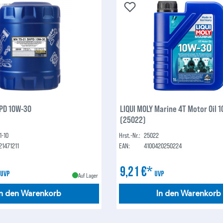
PD 10W-30
LIQUI MOLY Marine 4T Motor Oil 10
(25022)
1-10
Hrst.-Nr.:
25022
21471211
EAN:
4100420250224
*
9,21 €*
UVP
UVP
Auf Lager
In den Warenkorb
In den Warenkorb