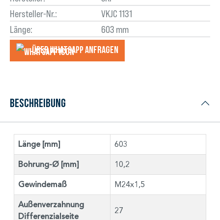
Hersteller-Nr.:
VKJC 1131
Länge:
603 mm
Über WhatsApp anfragеn
Beschreibung
Länge [mm]
603
Bohrung-Ø [mm]
10,2
Gewindemaß
M24x1,5
Außenverzahnung
27
Differenzialseite