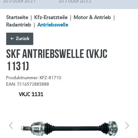
ZU 2 ODER ZU 2.1
ZU 3 ODER ZU 2.2
Startseite
|
Kfz-Ersatzteile
|
Motor & Antrieb
|
Radantrieb
|
Antriebswelle
Zurück
SKF Antriebswelle (VKJC
1131)
Produktnummer: KFZ-81710
EAN: 7316572885888