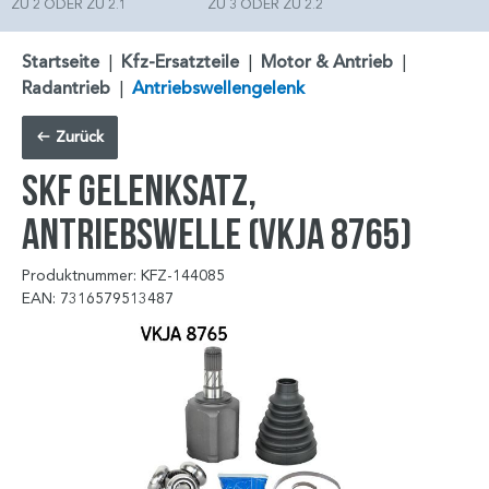
ZU 2 ODER ZU 2.1
ZU 3 ODER ZU 2.2
Startseite
|
Kfz-Ersatzteile
|
Motor & Antrieb
|
Radantrieb
|
Antriebswellengelenk
Zurück
SKF Gelenksatz,
Antriebswelle (VKJA 8765)
Produktnummer: KFZ-144085
EAN: 7316579513487