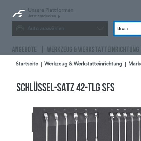
Unsere Plattformen
Jetzt entdecken
Auto auswählen
ANGEBOTE
WERKZEUG & WERKSTATTEINRICHTUNG
Startseite
|
Werkzeug & Werkstatteinrichtung
|
Mark
Schlüssel-Satz 42-tlg SFS