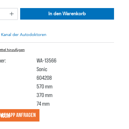
In den Warenkorb
tel hinzufügen
er:
WA-13566
Sonic
604208
570 mm
370 mm
74 mm
hatsApp anfragеn