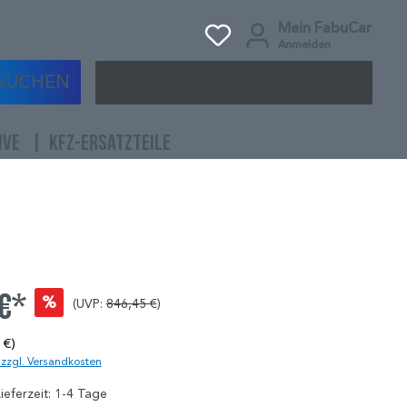
Mein FabuCar
Anmelden
SUCHEN
IVE
KFZ-ERSATZTEILE
 €*
%
(UVP:
846,45 €
)
 €)
. zzgl. Versandkosten
ieferzeit: 1-4 Tage