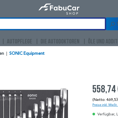
AUTOPFLEGE
DIE AUTODOKTOREN
ÖLE UND ADDIT
en
|
SONIC Equipment
558,74
(Netto: 469,53
Preise inkl. MwSt
Verfügbar, L