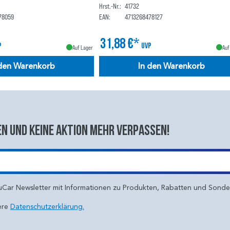
Hrst.-Nr.:
41732
78059
EAN:
4713268478127
31,88 €*
P
UVP
Auf Lager
Auf
 den Warenkorb
In den Warenkorb
n und keine aktion mehr verpassen!
uCar Newsletter mit Informationen zu Produkten, Rabatten und Sond
ere
Datenschutzerklärung.