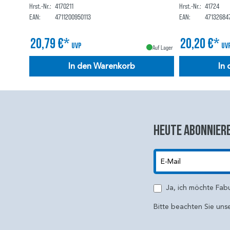
Hrst.-Nr.:
4170211
Hrst.-Nr.:
41724
EAN:
4711200950113
EAN:
47132684
20,79 €*
20,20 €*
UVP
UV
Auf Lager
In den Warenkorb
In
Heute abonniere
E-Mail
Ja, ich möchte Fab
Bitte beachten Sie uns