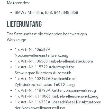
Motorcodes:
BMW / Mini: B36, B38, B46, B48, B58
Lieferumfang
Der Satz umfasst die folgenden hochwertigen
Werkzeuge:
1 x Art.-Nr. 106567A
Nockenwelleneinstellwerkzeug
1 x Art.-Nr. 106568 Kurbelwellenabsteckdorn
1 x Art.-Nr. 115729 Adapterplatte
Schwungradfixierdorn Automatik
1 x Art.-Nr. 102499A Steckschlüssel
Zylinderkopfschraube T60TX Lang
1 x Art.-Nr. 118790A Kettenvorspannwerkzeug
1 x Art.-Nr. KT10066 Kurbelwellendrehwerkzeug
1 x Art.-Nr. 116333A Löseschlüssel für Aktuatoren
der Nockenwellenverstellung