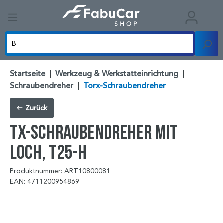
Startseite
|
Werkzeug & Werkstatteinrichtung
|
Schraubendreher
|
Torx-Schraubendreher
Zurück
TX-Schraubendreher mit
Loch, T25-H
Produktnummer: ART10800081
EAN: 4711200954869