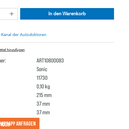
In den Warenkorb
tel hinzufügen
er:
ART10800083
Sonic
11730
0,10 kg
215 mm
37 mm
37 mm
hatsApp anfragеn