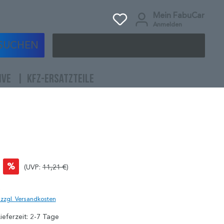
Mein FabuCar
Anmelden
SUCHEN
IVE
KFZ-ERSATZTEILE
%
(UVP:
11,21 €
)
)
. zzgl. Versandkosten
ieferzeit: 2-7 Tage