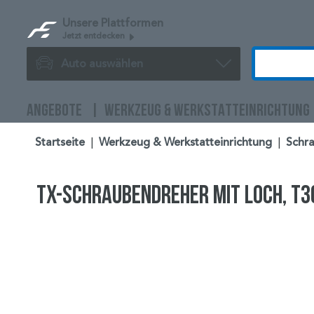
Unsere Plattformen
Jetzt entdecken
Auto auswählen
ANGEBOTE
WERKZEUG & WERKSTATTEINRICHTUNG
Startseite
|
Werkzeug & Werkstatteinrichtung
|
Schr
TX-Schraubendreher mit Loch, T3