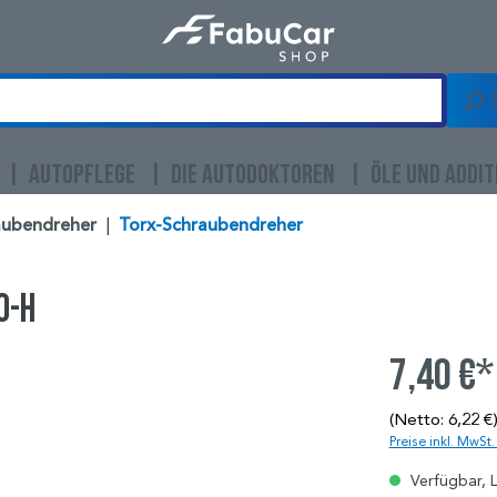
AUTOPFLEGE
DIE AUTODOKTOREN
ÖLE UND ADDIT
aubendreher
|
Torx-Schraubendreher
0-H
7,40 €*
(Netto: 6,22 €
Preise inkl. MwSt
Verfügbar, L