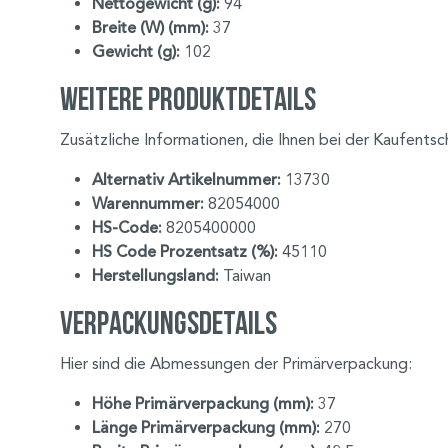
Nettogewicht (g):
94
Breite (W) (mm):
37
Gewicht (g):
102
Weitere Produktdetails
Zusätzliche Informationen, die Ihnen bei der Kaufents
Alternativ Artikelnummer:
13730
Warennummer:
82054000
HS-Code:
8205400000
HS Code Prozentsatz (%):
45110
Herstellungsland:
Taiwan
Verpackungsdetails
Hier sind die Abmessungen der Primärverpackung:
Höhe Primärverpackung (mm):
37
Länge Primärverpackung (mm):
270