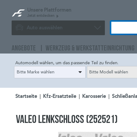
Unsere Plattformen
Jetzt entdecken
Auto auswählen
ANGEBOTE
WERKZEUG & WERKSTATTEINRICHTUNG
Automodell wählen, um das passende Teil zu finden.
Bitte Marke wählen
Bitte Modell wählen
Startseite
|
Kfz-Ersatzteile
|
Karosserie
|
Schließanl
VALEO Lenkschloss (252521)