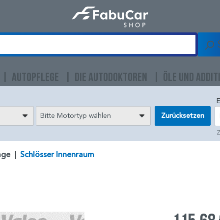
AUTOPFLEGE
DIE AUTODOKTOREN
ÖLE UND ADDIT
E
Bitte Motortyp wählen
Zurücksetzen
Z
age
|
Schlösser Innenraum