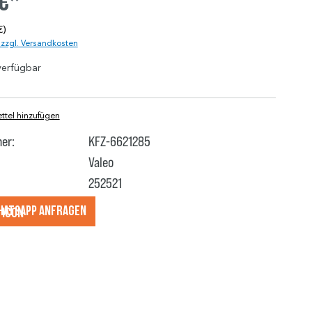
 €*
€)
. zzgl. Versandkosten
verfügbar
tel hinzufügen
er:
KFZ-6621285
Valeo
252521
hatsApp anfragеn