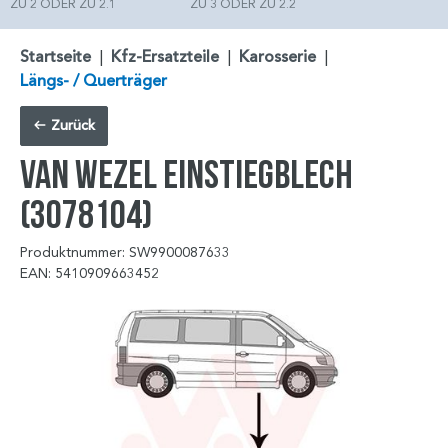
ZU 2 ODER ZU 2.1
ZU 3 ODER ZU 2.2
Startseite
|
Kfz-Ersatzteile
|
Karosserie
|
Längs- / Querträger
Zurück
VAN WEZEL Einstiegblech
(3078104)
Produktnummer: SW9900087633
EAN: 5410909663452