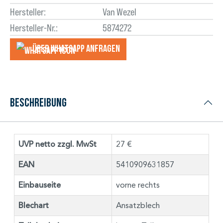
Hersteller:
Van Wezel
Hersteller-Nr.:
5874272
Über WhatsApp anfragеn
Beschreibung
UVP netto zzgl. MwSt
27 €
EAN
5410909631857
Einbauseite
vorne rechts
Blechart
Ansatzblech