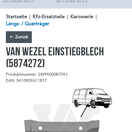
ZU 2 ODER ZU 2.1
ZU 3 ODER ZU 2.2
Startseite
|
Kfz-Ersatzteile
|
Karosserie
|
Längs- / Querträger
Zurück
VAN WEZEL Einstiegblech
(5874272)
Produktnummer: SW9900087092
EAN: 5410909631857