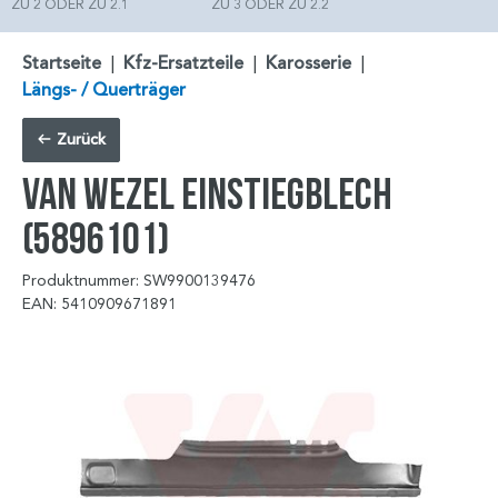
ZU 2 ODER ZU 2.1
ZU 3 ODER ZU 2.2
Startseite
|
Kfz-Ersatzteile
|
Karosserie
|
Längs- / Querträger
Zurück
VAN WEZEL Einstiegblech
(5896101)
Produktnummer: SW9900139476
EAN: 5410909671891