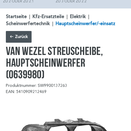
ZU 2 ODER ZU 2.1
ZU 3 ODER ZU 2.2
Startseite
|
Kfz-Ersatzteile
|
Elektrik
|
Scheinwerfertechnik
|
Hauptscheinwerfer/-einsatz
Zurück
VAN WEZEL Streuscheibe,
Hauptscheinwerfer
(0639980)
Produktnummer: SW9900137263
EAN: 5410909212469