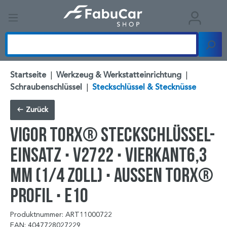
Startseite
|
Werkzeug & Werkstatteinrichtung
|
Schraubenschlüssel
|
Steckschlüssel & Stecknüsse
Zurück
VIGOR TORX® Steckschlüssel-
Einsatz ∙ V2722 ∙ Vierkant6,3
mm (1/4 Zoll) ∙ Außen TORX®
Profil ∙ E10
Produktnummer: ART11000722
EAN: 4047728027229