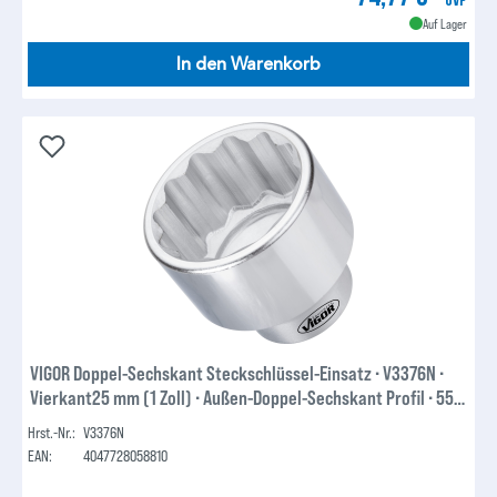
Auf Lager
In den Warenkorb
VIGOR Doppel-Sechskant Steckschlüssel-Einsatz ∙ V3376N ∙
Vierkant25 mm (1 Zoll) ∙ Außen-Doppel-Sechskant Profil ∙ 55
mm
Hrst.-Nr.:
V3376N
EAN:
4047728058810