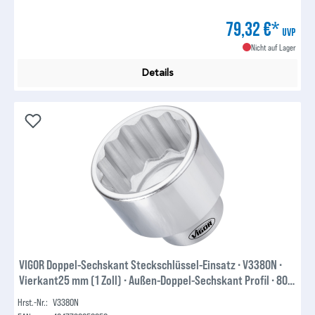
79,32 €*
UVP
Nicht auf Lager
Details
VIGOR Doppel-Sechskant Steckschlüssel-Einsatz ∙ V3380N ∙
Vierkant25 mm (1 Zoll) ∙ Außen-Doppel-Sechskant Profil ∙ 80
mm
Hrst.-Nr.:
V3380N