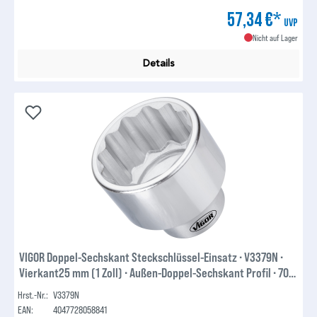
57,34 €*
UVP
Nicht auf Lager
Details
VIGOR Doppel-Sechskant Steckschlüssel-Einsatz ∙ V3379N ∙
Vierkant25 mm (1 Zoll) ∙ Außen-Doppel-Sechskant Profil ∙ 70
mm
Hrst.-Nr.:
V3379N
EAN:
4047728058841