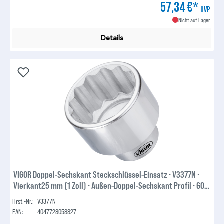
57,34 €*
UVP
Nicht auf Lager
Details
VIGOR Doppel-Sechskant Steckschlüssel-Einsatz ∙ V3377N ∙
Vierkant25 mm (1 Zoll) ∙ Außen-Doppel-Sechskant Profil ∙ 60
mm
Hrst.-Nr.:
V3377N
EAN:
4047728058827