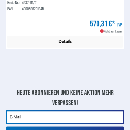
Hrst.-Nr.:
4937-111/2
EAN:
4000896201945
570,31 €*
UVP
Nicht auf Lager
Details
Heute abonnieren und keine aktion mehr
verpassen!
E-Mail