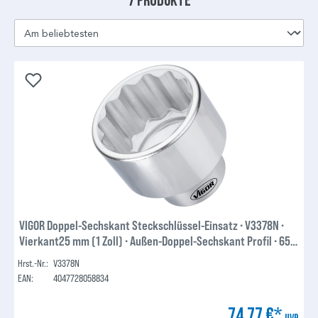
VIGOR Doppel-Sechskant Steckschlüssel-Einsatz ∙ V3378N ∙
Vierkant25 mm (1 Zoll) ∙ Außen-Doppel-Sechskant Profil ∙ 65
mm
Hrst.-Nr.:
V3378N
EAN:
4047728058834
74,77 €*
UVP