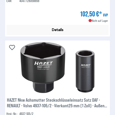
EAN:
4047728058858
102,50 €*
UVP
Nicht auf Lager
Details
HAZET Nkw Achsmutter Steckschlüsseleinsatz Satz DAF ∙
RENAULT ∙ Volvo 4937-105/2 ∙ Vierkant25 mm (1 Zoll) ∙ Außen-
Sechskant Profil ∙ 105 mm ∙ Anzahl Werkzeuge: 2
Hrst.-Nr.:
4937-105/2