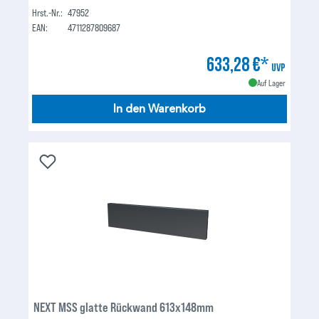
Hrst.-Nr.:
47952
EAN:
4711287809687
633,28 €*
UVP
Auf Lager
In den Warenkorb
NEXT MSS glatte Rückwand 613x148mm