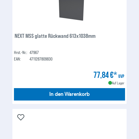
NEXT MSS glatte Rückwand 613x1038mm
Hrst.-Nr.:
47967
EAN:
4711287809830
77,84 €*
UVP
Auf Lager
In den Warenkorb