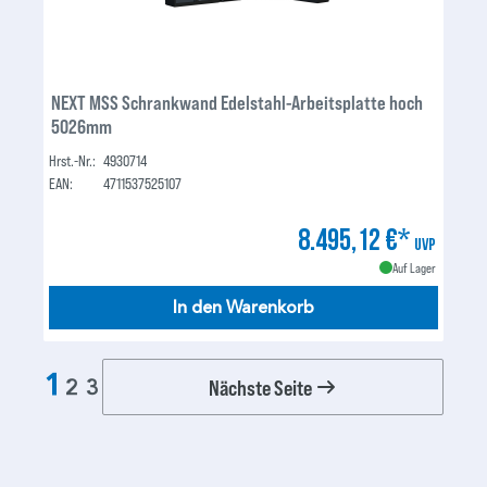
NEXT MSS Schrankwand Edelstahl-Arbeitsplatte hoch
5026mm
Hrst.-Nr.:
4930714
EAN:
4711537525107
8.495,12 €*
UVP
Auf Lager
In den Warenkorb
1
Nächste Seite
2
3