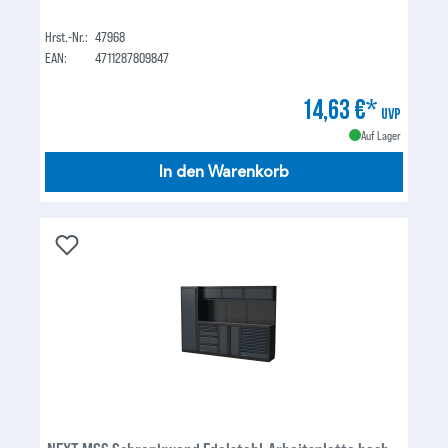
Hrst.-Nr.:
47968
EAN:
4711287809847
14,63 €*
UVP
Auf Lager
In den Warenkorb