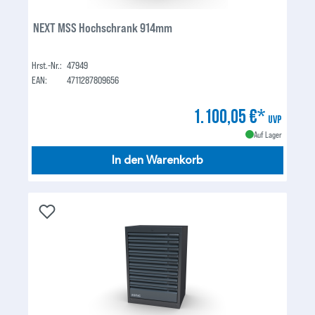
NEXT MSS Hochschrank 914mm
Hrst.-Nr.:
47949
EAN:
4711287809656
1.100,05 €*
UVP
Auf Lager
In den Warenkorb