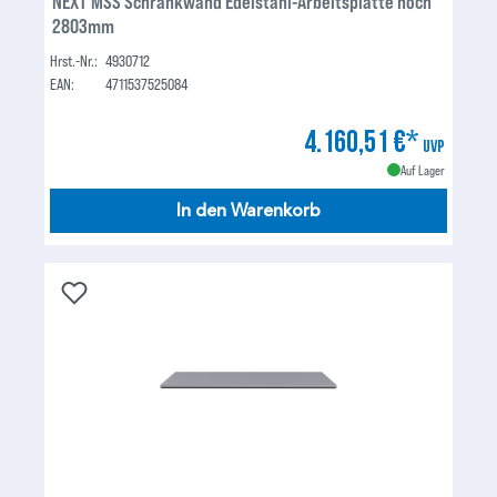
NEXT MSS Schrankwand Edelstahl-Arbeitsplatte hoch
2803mm
Hrst.-Nr.:
4930712
EAN:
4711537525084
4.160,51 €*
UVP
Auf Lager
In den Warenkorb