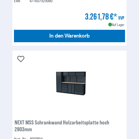
EAN:
4711537525060
3.261,78 €*
UVP
Auf Lager
In den Warenkorb
NEXT MSS Schrankwand Holzarbeitsplatte hoch
2803mm
Hrst.-Nr.:
4930804