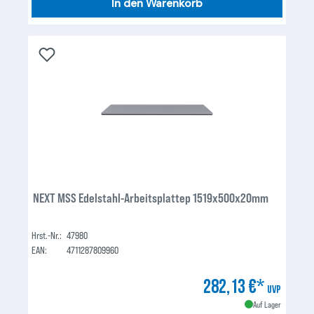
In den Warenkorb
NEXT MSS Edelstahl-Arbeitsplattep 1519x500x20mm
Hrst.-Nr.:
47980
EAN:
4711287809960
282,13 €*
UVP
Auf Lager