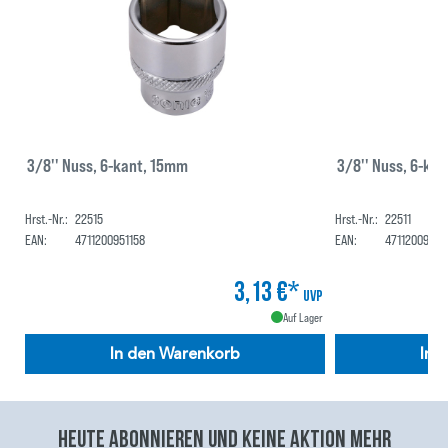
3/8'' Nuss, 6-kant, 15mm
3/8'' Nuss, 6-ka
Hrst.-Nr.:
22515
Hrst.-Nr.:
22511
EAN:
4711200951158
EAN:
47112009511
3,13 €*
UVP
Auf Lager
In den Warenkorb
In 
Heute abonnieren und keine aktion mehr