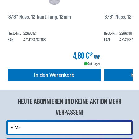
3/8'' Nuss, 12-kant, lang, 12mm
3/8'' Nuss, 12-k
Hrst.-Nr.:
2286312
Hrst.-Nr.:
2286319
EAN:
4714123782168
EAN:
47141237822
4,80 €*
UVP
Auf Lager
In den Warenkorb
In 
Heute abonnieren und keine aktion mehr
verpassen!
E-Mail