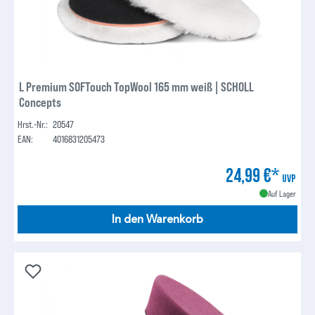
L Premium SOFTouch TopWool 165 mm weiß | SCHOLL
Concepts
Hrst.-Nr.:
20547
EAN:
4016831205473
24,99 €*
UVP
Auf Lager
In den Warenkorb