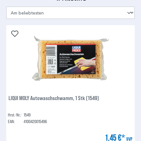
LIQUI MOLY Autowaschschwamm, 1 Stk (1549)
Hrst.-Nr.:
1549
EAN:
4100420015496
1,45 €*
UVP