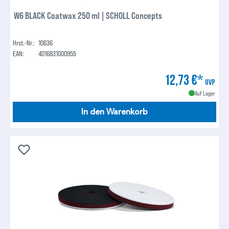
W6 BLACK Coatwax 250 ml | SCHOLL Concepts
Hrst.-Nr.:
10636
EAN:
4016831000955
12,73 €*
UVP
Auf Lager
In den Warenkorb