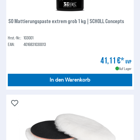
S0 Mattierungspaste extrem grob 1 kg | SCHOLL Concepts
Hrst.-Nr.:
103001
EAN:
4016831030013
41,11 €*
UVP
Auf Lager
In den Warenkorb