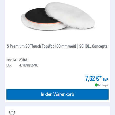
S Premium SOFTouch TopWool 80 mm weiß | SCHOLL Concepts
Hrst.-Nr.:
20548
EAN:
4016831205480
7,62 €*
UVP
Auf Lager
In den Warenkorb