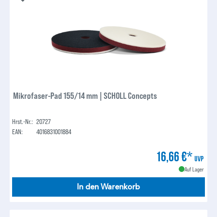
Mikrofaser-Pad 155/14 mm | SCHOLL Concepts
Hrst.-Nr.:
20727
EAN:
4016831001884
16,66 €*
UVP
Auf Lager
In den Warenkorb