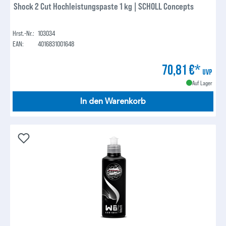
Shock 2 Cut Hochleistungspaste 1 kg | SCHOLL Concepts
Hrst.-Nr.:
103034
EAN:
4016831001648
70,81 €*
UVP
Auf Lager
In den Warenkorb