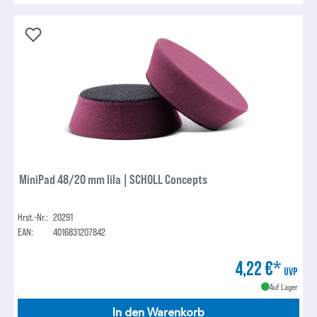
MiniPad 48/20 mm lila | SCHOLL Concepts
Hrst.-Nr.:
20291
EAN:
4016831207842
4,22 €*
UVP
Auf Lager
In den Warenkorb