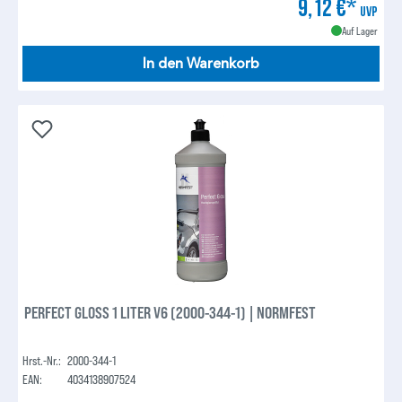
9,12 €*
UVP
Auf Lager
In den Warenkorb
PERFECT GLOSS 1 LITER V6 (2000-344-1) | NORMFEST
Hrst.-Nr.:
2000-344-1
EAN:
4034138907524