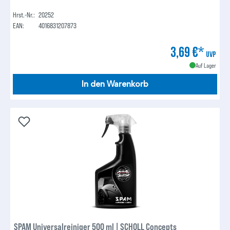
Hrst.-Nr.:
20252
EAN:
4016831207873
3,69 €*
UVP
Auf Lager
In den Warenkorb
SPAM Universalreiniger 500 ml | SCHOLL Concepts