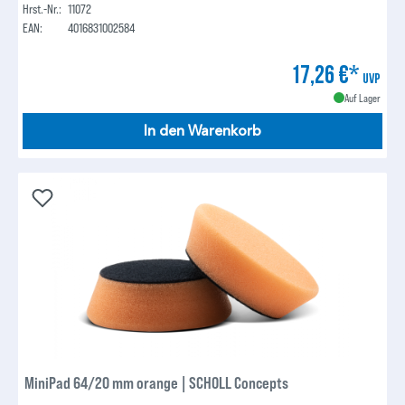
Hrst.-Nr.:
11072
EAN:
4016831002584
17,26 €*
UVP
Auf Lager
In den Warenkorb
MiniPad 64/20 mm orange | SCHOLL Concepts