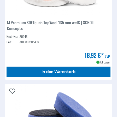
M Premium SOFTouch TopWool 135 mm weiß | SCHOLL
Concepts
Hrst.-Nr.:
20543
EAN:
4016831205435
18,92 €*
UVP
Auf Lager
In den Warenkorb