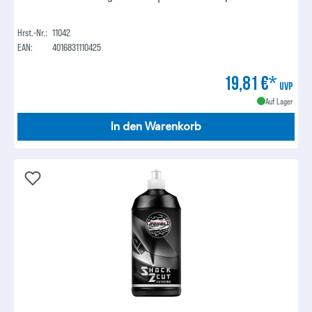
Hrst.-Nr.:
11042
EAN:
4016831110425
19,81 €*
UVP
Auf Lager
In den Warenkorb