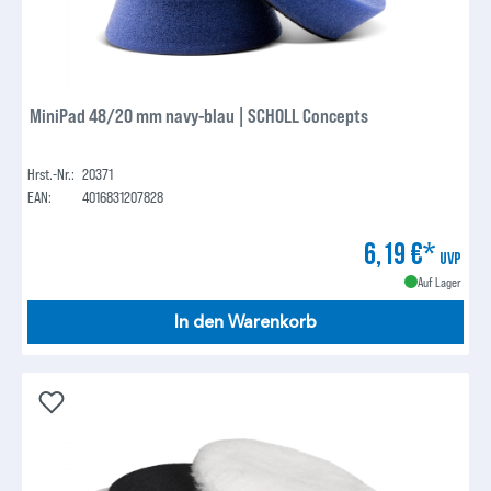
MiniPad 48/20 mm navy-blau | SCHOLL Concepts
Hrst.-Nr.:
20371
EAN:
4016831207828
6,19 €*
UVP
Auf Lager
In den Warenkorb