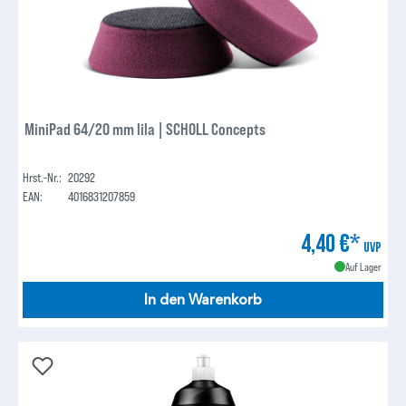
MiniPad 64/20 mm lila | SCHOLL Concepts
Hrst.-Nr.:
20292
EAN:
4016831207859
4,40 €*
UVP
Auf Lager
In den Warenkorb