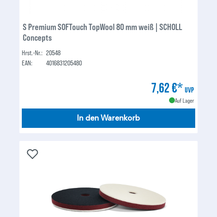
S Premium SOFTouch TopWool 80 mm weiß | SCHOLL
Concepts
Hrst.-Nr.:
20548
EAN:
4016831205480
7,62 €*
UVP
Auf Lager
In den Warenkorb