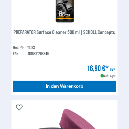
PREPARATOR Surface Cleaner 500 ml | SCHOLL Concepts
Hrst.-Nr.:
11083
EAN:
4016831208849
16,90 €*
UVP
Auf Lager
In den Warenkorb