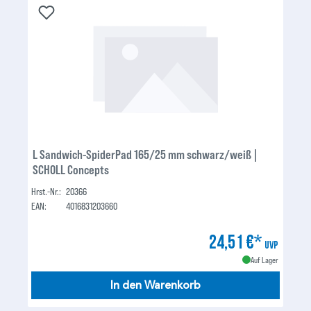
L Sandwich-SpiderPad 165/25 mm schwarz/weiß |
SCHOLL Concepts
Hrst.-Nr.:
20366
EAN:
4016831203660
24,51 €*
UVP
Auf Lager
In den Warenkorb