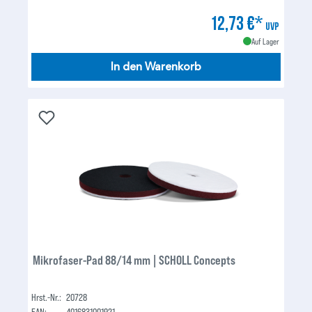
12,73 €*
UVP
Auf Lager
In den Warenkorb
Mikrofaser-Pad 88/14 mm | SCHOLL Concepts
Hrst.-Nr.:
20728
EAN:
4016831001921