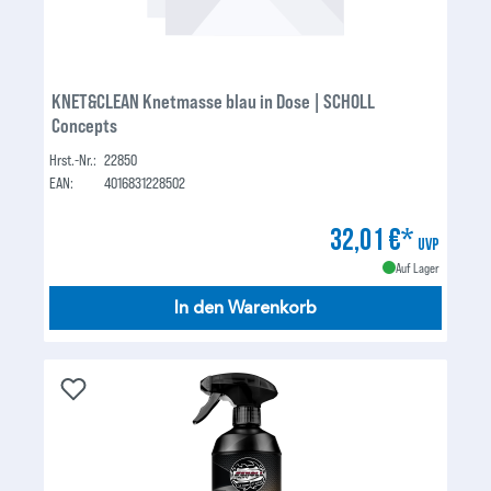
KNET&CLEAN Knetmasse blau in Dose | SCHOLL
Concepts
Hrst.-Nr.:
22850
EAN:
4016831228502
32,01 €*
UVP
Auf Lager
In den Warenkorb