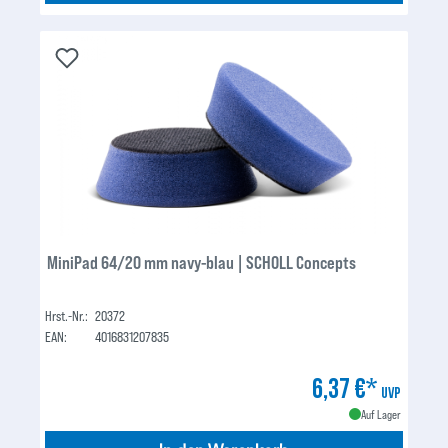
MiniPad 64/20 mm navy-blau | SCHOLL Concepts
Hrst.-Nr.:
20372
EAN:
4016831207835
6,37 €*
UVP
Auf Lager