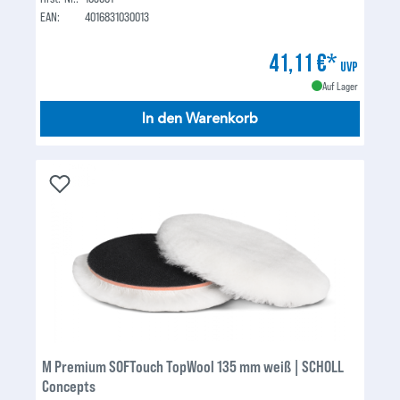
EAN:
4016831030013
41,11 €*
UVP
Auf Lager
In den Warenkorb
M Premium SOFTouch TopWool 135 mm weiß | SCHOLL
Concepts