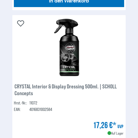
In den Warenkorb
CRYSTAL Interior & Display Dressing 500ml. | SCHOLL
Concepts
Hrst.-Nr.:
11072
EAN:
4016831002584
17,26 €*
UVP
Auf Lager