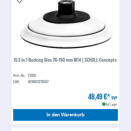
IQ 3 in 1 Backing Disc 76-150 mm M14 | SCHOLL Concepts
Hrst.-Nr.:
21050
EAN:
4016831210507
48,49 €*
UVP
Auf Lager
In den Warenkorb