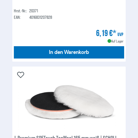
Hrst.-Nr.:
20371
EAN:
4016831207828
6,19 €*
UVP
Auf Lager
In den Warenkorb
L Premium SOFTouch TopWool 165 mm weiß | SCHOLL