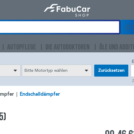
AUTOPFLEGE
DIE AUTODOKTOREN
ÖLE UND ADDIT
E
Bitte Motortyp wählen
Zurücksetzen
Z
ämpfer
|
Endschalldämpfer
5)