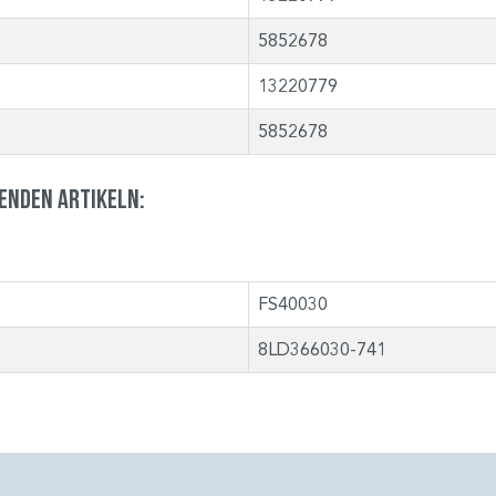
5852678
13220779
5852678
genden Artikeln:
FS40030
8LD366030-741