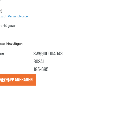
*
€)
. zzgl. Versandkosten
verfügbar
tel hinzufügen
er:
SW9900004043
BOSAL
185-685
hatsApp anfragеn