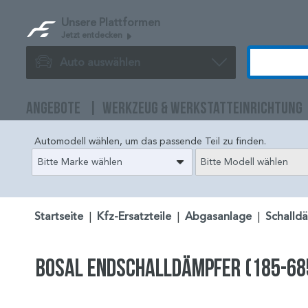
Unsere Plattformen
Jetzt entdecken
Auto auswählen
ANGEBOTE
WERKZEUG & WERKSTATTEINRICHTUNG
Automodell wählen, um das passende Teil zu finden.
Bitte Marke wählen
Bitte Modell wählen
Startseite
|
Kfz-Ersatzteile
|
Abgasanlage
|
Schalld
BOSAL Endschalldämpfer (185-68