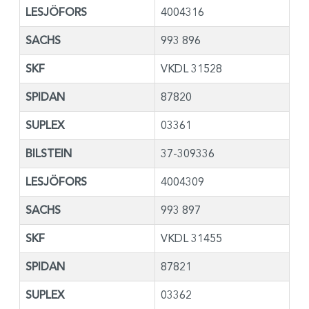
LESJÖFORS
4004316
SACHS
993 896
SKF
VKDL 31528
SPIDAN
87820
SUPLEX
03361
BILSTEIN
37-309336
LESJÖFORS
4004309
SACHS
993 897
SKF
VKDL 31455
SPIDAN
87821
SUPLEX
03362