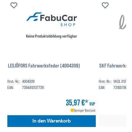
LESJÖFORS Fahrwerksfeder (4004309)
SKF Fahrwerksfe
Hrst.-Nr.:
4004309
Hrst.-Nr.:
VKDL 31373
EAN:
7394410137726
EAN:
7316579970
35,97 €*
UVP
Geringer Bestand
In den Warenkorb