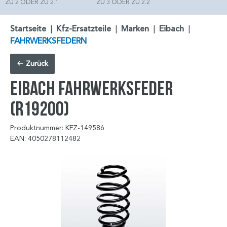
ZU 2 ODER ZU 2.1
ZU 3 ODER ZU 2.2
Startseite
|
Kfz-Ersatzteile
|
Marken
|
Eibach
|
FAHRWERKSFEDERN
Zurück
EIBACH Fahrwerksfeder
(R19200)
Produktnummer: KFZ-149586
EAN: 4050278112482