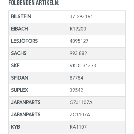
folgenden Artikeln:
BILSTEIN
37-293161
EIBACH
R19200
LESJÖFORS
4095127
SACHS
993 882
SKF
VKDL 31373
SPIDAN
87784
SUPLEX
39542
JAPANPARTS
GZJ1107A
JAPANPARTS
ZC1107A
KYB
RA1107