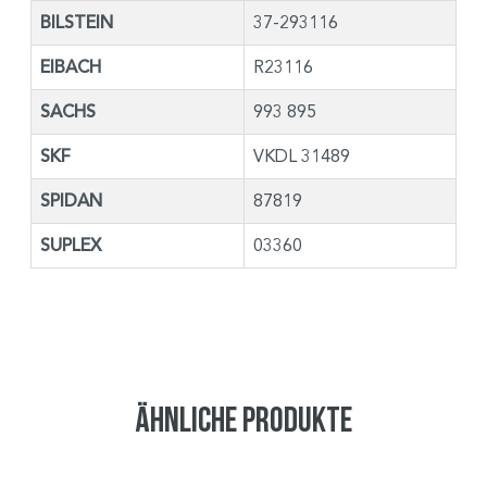
BILSTEIN
37-293116
EIBACH
R23116
SACHS
993 895
SKF
VKDL 31489
SPIDAN
87819
SUPLEX
03360
Ähnliche Produkte