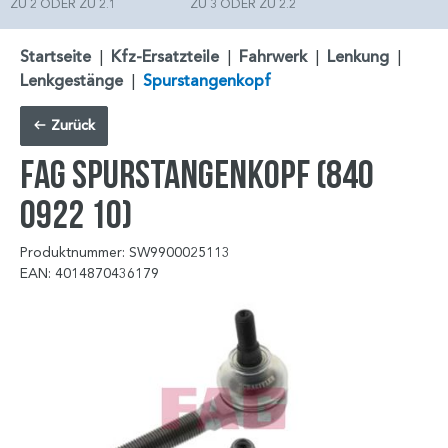
ZU 2 ODER ZU 2.1
ZU 3 ODER ZU 2.2
Startseite
|
Kfz-Ersatzteile
|
Fahrwerk
|
Lenkung
|
Lenkgestänge
|
Spurstangenkopf
Zurück
FAG Spurstangenkopf (840
0922 10)
Produktnummer: SW9900025113
EAN: 4014870436179