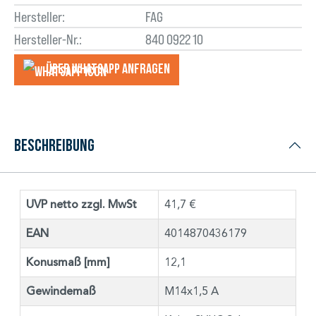
Hersteller:
FAG
Hersteller-Nr.:
840 0922 10
Über WhatsApp anfragеn
Beschreibung
UVP netto zzgl. MwSt
41,7 €
EAN
4014870436179
Konusmaß [mm]
12,1
Gewindemaß
M14x1,5 A