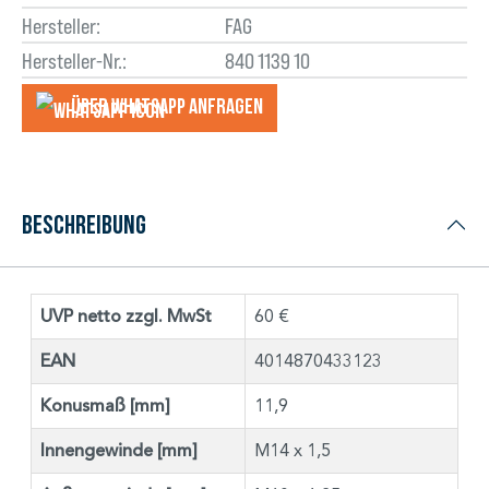
Hersteller:
FAG
Hersteller-Nr.:
840 1139 10
Über WhatsApp anfragеn
Beschreibung
UVP netto zzgl. MwSt
60 €
EAN
4014870433123
Konusmaß [mm]
11,9
Innengewinde [mm]
M14 x 1,5