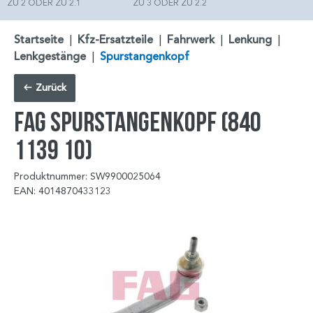
ZU 2 ODER ZU 2.1
ZU 3 ODER ZU 2.2
Startseite
|
Kfz-Ersatzteile
|
Fahrwerk
|
Lenkung
|
Lenkgestänge
|
Spurstangenkopf
Zurück
FAG Spurstangenkopf (840
1139 10)
Produktnummer: SW9900025064
EAN: 4014870433123